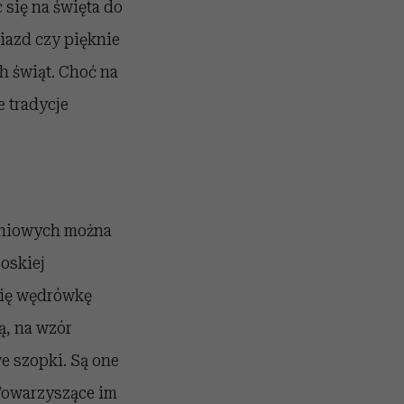
się na święta do
iazd czy pięknie
h świąt. Choć na
 tradycje
zeniowych można
oskiej
się wędrówkę
ą, na wzór
e szopki. Są one
 Towarzyszące im