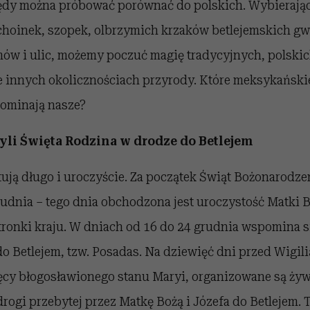
zędy można próbować porównać do polskich. Wybierając 
hoinek, szopek, olbrzymich krzaków betlejemskich gw
ów i ulic, możemy poczuć magię tradycyjnych, polskic
 innych okolicznościach przyrody. Które meksykańskie
pominają nasze?
yli Święta Rodzina w drodze do Betlejem
ują długo i uroczyście. Za początek Świąt Bożonarod
rudnia – tego dnia obchodzona jest uroczystość Matki B
tronki kraju. W dniach od 16 do 24 grudnia wspomina 
o Betlejem, tzw. Posadas. Na dziewięć dni przed Wigili
ęcy błogosławionego stanu Maryi, organizowane są żyw
rogi przebytej przez Matkę Bożą i Józefa do Betlejem.