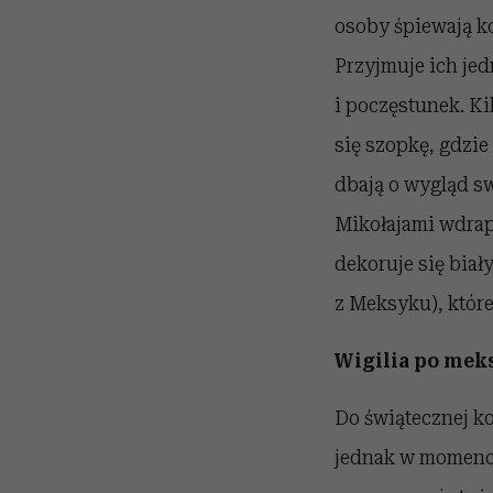
osoby śpiewają ko
Przyjmuje ich je
i poczęstunek. Ki
się szopkę, gdzi
dbają o wygląd s
Mikołajami wdrap
dekoruje się biał
z Meksyku), które
Wigilia po mek
Do świątecznej ko
jednak w momenci