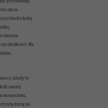
Jako przystawkę
obu stron
przychodzi kolej
snku,
ym daniem
się słodkości. Na
zimno.
ółnocy, kiedy to
dnik naszej
nym momentem,
oczystą mszą na