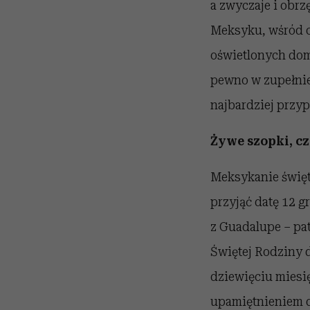
a zwyczaje i obr
Meksyku, wśród c
oświetlonych dom
pewno w zupełnie
najbardziej przy
Żywe szopki, cz
Meksykanie święt
przyjąć datę 12 g
z Guadalupe – pa
Świętej Rodziny d
dziewięciu miesi
upamiętnieniem d