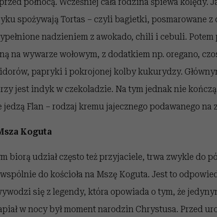
przed północą. Wcześniej cała rodzina śpiewa kolędy. 
ku spożywają Tortas – czyli bagietki, posmarowane z 
ypełnione nadzieniem z awokado, chili i cebuli. Potem 
ną na wywarze wołowym, z dodatkiem np. oregano, czo
dorów, papryki i pokrojonej kolby kukurydzy. Główn
rzy jest indyk w czekoladzie. Na tym jednak nie kończą 
 jedzą Flan – rodzaj kremu jajecznego podawanego na 
 Msza Koguta
m biorą udział często też przyjaciele, trwa zwykle do p
 wspólnie do kościoła na Mszę Koguta. Jest to odpowie
wywodzi się z legendy, która opowiada o tym, że jedy
apiał w nocy był moment narodzin Chrystusa. Przed ur