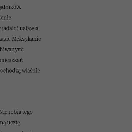
lędników.
ienie
w jadalni ustawia
czasie Meksykanie
uchiwanymi
 mieszkań
 pochodzą właśnie
Nie robią tego
ną ucztę