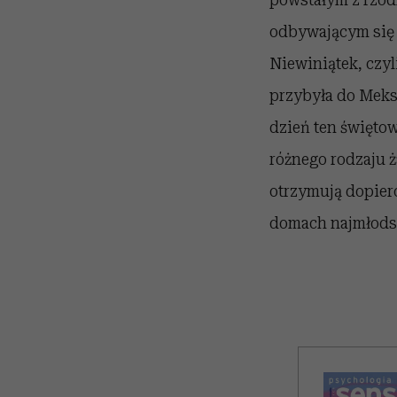
odbywającym się 
Niewiniątek, czyl
przybyła do Meks
dzień ten świętow
różnego rodzaju ż
otrzymują dopiero
domach najmłodsi 