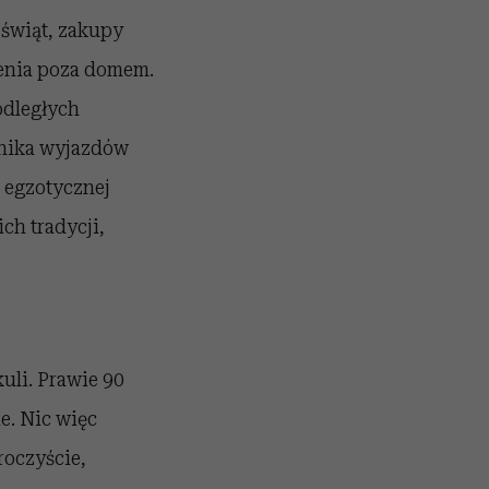
świąt, zakupy
zenia poza domem.
odległych
dnika wyjazdów
w egzotycznej
ch tradycji,
uli. Prawie 90
e. Nic więc
roczyście,