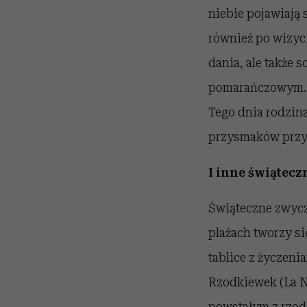
niebie pojawiają 
również po wizyci
dania, ale także 
pomarańczowym. K
Tego dnia rodzin
przysmaków przy
I inne świątecz
Świąteczne zwycz
plażach tworzy si
tablice z życzen
Rzodkiewek (La N
powstałym z rzod