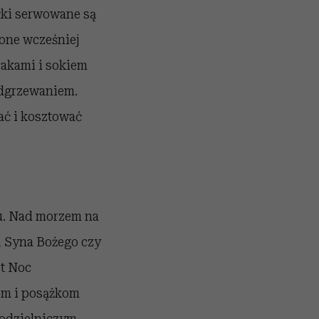
iłki serwowane są
ione wcześniej
urakami i sokiem
odgrzewaniem.
ać i kosztować
nu. Nad morzem na
, Syna Bożego czy
st Noc
om i posążkom
kodzielniczym,