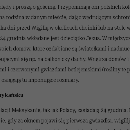
lędy i proszą o gościnę. Przypominają oni polskich ko
dna rodzina w danym mieście, dając wędrującym schron
lka dni przed Wigilią w okolicach choinki lub na stole 
e 24 grudnia wkładane jest dzieciątko Jezus. W między
woich domów, które ozdabiane są światełkami i nadm
ującymi się np. na balkon czy dachy. Wnętrza domów i
ymi i czerwonymi gwiazdami betlejemskimi (rośliny te
 osiągają tu imponujące rozmiary.
sykańsku
lacji Meksykanie, tak jak Polacy, zasiadają 24 grudnia. 
e, gdy za oknem pojawi się pierwsza gwiazdka. Wigilij