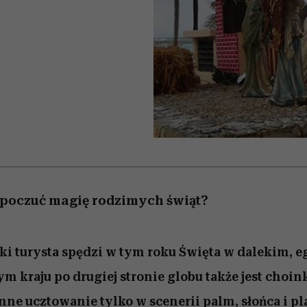
edź
 5,
j
Wiemy, gdzie go kupić
Miller s. 5, odc. 6]
przekraczają swoje g
sezon jesień–zima 2
w seksie?
poczuć magię rodzimych świąt?
ki turysta spędzi w tym roku Święta w dalekim,
m kraju po drugiej stronie globu także jest choin
inne ucztowanie tylko w scenerii palm, słońca i p