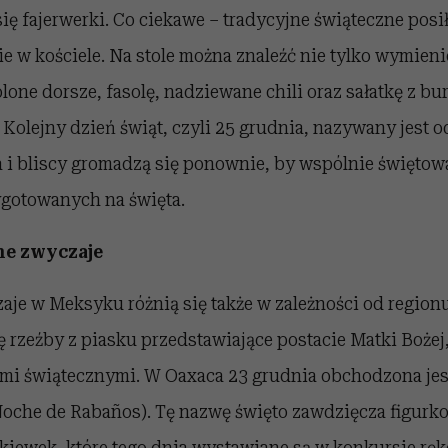
się fajerwerki. Co ciekawe – tradycyjne świąteczne pos
e w kościele. Na stole można znaleźć nie tylko wymien
solone dorsze, fasolę, nadziewane chili oraz sałatkę z b
olejny dzień świąt, czyli 25 grudnia, nazywany jest 
a i bliscy gromadzą się ponownie, by wspólnie świętow
gotowanych na święta.
ne zwyczaje
aje w Meksyku różnią się także w zależności od regio
ę rzeźby z piasku przedstawiające postacie Matki Bożej
iami świątecznymi. W Oaxaca 23 grudnia obchodzona je
oche de Rabaños). Tę nazwę święto zawdzięcza figurk
kiewek, które tego dnia wystawiane są w konkursie rę