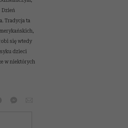
. Dzień
a. Tradycja ta
amerykańskich,
robi się wtedy
ksyku dzieci
 że w niektórych