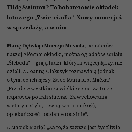
Tildę Swinton? To bohaterowie okładek
lutowego „Zwierciadła”. Nowy numer już
w sprzedaży, a w nim…
Marię D
ębską i Macieja Musiała
, bohaterów
naszej głównej okładki, można oglądać w serialu
„Śleboda” – grają ludzi, których więcej łączy, niż
dzieli. Z Joanną Olekszyk rozmawiają jednak
o tym, co ich łączy. Za co Maria lubi Maćka?
„Przede wszystkim za wielkie serce. Za to, że
naprawdę potrafi słuchać. Za wychowanie
w starym stylu, pewną szarmanckość,
opiekuńczość i oddanie rodzinie”.
A Maciek Marię? „Za to, że zawsze jest życzliwie