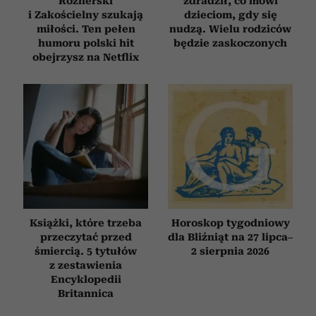
Roznerski
zdradził, co mówi
i Zakościelny szukają
dzieciom, gdy się
miłości. Ten pełen
nudzą. Wielu rodziców
humoru polski hit
będzie zaskoczonych
obejrzysz na Netflix
Książki, które trzeba
Horoskop tygodniowy
przeczytać przed
dla Bliźniąt na 27 lipca–
śmiercią. 5 tytułów
2 sierpnia 2026
z zestawienia
Encyklopedii
Britannica