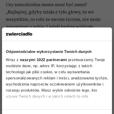
Czy samodzielna mama musi być sama?
„Najlepiej, gdyby miała z tyłu głowy, że we
wszystkim, co robi ze swoim życiem, nie może
zapominać o sobie. I jeżeli będzie widziała
wartość w tym, że uprawia sport, ma koleżanki,
pracuje, ma swoje zainteresowania, rozwija je, to
dzieci też zobaczą w tym wartość. Wtedy będzie
Odpowiedzialne wykorzystanie Twoich danych
jej łatwiej wprowadzać zmiany w sferze relacji,
Wraz z
naszymi 1022 partnerami
przetwarzamy Twoje
a dzieciom będzie łatwiej akceptować, że ktoś
osobiste dane, np. adres IP, korzystając z takich
nowy pojawia się w życiu rodziny” – mówi
technologii jak pliki cookie, w celu wyświetlania
spersonalizowanych reklam i treści, analizowania tychże,
psycholożka Katarzyna Półtorak
. Wywiad
wychodzenia naprzeciw oczekiwaniom użytkowników i
Aliny Gutek.
rozwoju produktów. Masz wybór odnośnie tego, kto
używa Twoich danych i w jakich celach to robi.
Potrzeby seksualne towarzyszą nam przez całe
życie, tylko różnie je realizujemy – uważa
Jeśli wyrazisz na to zgodę, chcielibyśmy również:
edukatorka seksualna i terapeutka Klaudia