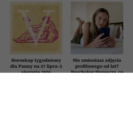
Horoskop tygodniowy
Nie zmieniasz zdjęcia
dla Panny na 27 lipca–2
profilowego od lat?
sierpnia 2026
Psycholog tłumaczy, co
to oznacza
HOROSKOP
Horoskop tygodniowy dla Raka na 27
lipca–2 sierpnia 2026