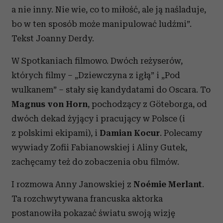
a nie inny. Nie wie, co to miłość, ale ją naśladuje,
bo w ten sposób może manipulować ludźmi”.
Tekst Joanny Derdy.
W Spotkaniach filmowo. Dwóch reżyserów,
których filmy – „Dziewczyna z igłą” i „Pod
wulkanem” – stały się kandydatami do Oscara. To
Magnus von Horn
, pochodzący z Göteborga, od
dwóch dekad żyjący i pracujący w Polsce (i
z polskimi ekipami), i
Damian Kocur
. Polecamy
wywiady Zofii Fabianowskiej i Aliny Gutek,
zachęcamy też do zobaczenia obu filmów.
I rozmowa Anny Janowskiej z
No
é
mie Merlant
.
Ta rozchwytywana francuska aktorka
postanowiła pokazać światu swoją wizję