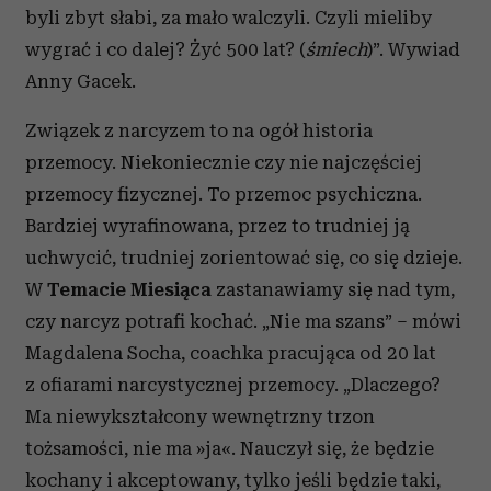
byli zbyt słabi, za mało walczyli. Czyli mieliby
wygrać i co dalej? Żyć 500 lat? (
śmiech
)”. Wywiad
Anny Gacek.
Związek z narcyzem to na ogół historia
przemocy. Niekoniecznie czy nie najczęściej
przemocy fizycznej. To przemoc psychiczna.
Bardziej wyrafinowana, przez to trudniej ją
uchwycić, trudniej zorientować się, co się dzieje.
W
Temacie Miesiąca
zastanawiamy się nad tym,
czy narcyz potrafi kochać. „Nie ma szans” – mówi
Magdalena Socha, coachka pracująca od 20 lat
z ofiarami narcystycznej przemocy. „Dlaczego?
Ma niewykształcony wewnętrzny trzon
tożsamości, nie ma »ja«. Nauczył się, że będzie
kochany i akceptowany, tylko jeśli będzie taki,