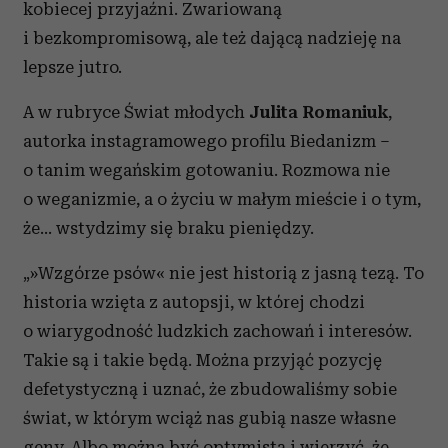
kobiecej przyjaźni. Zwariowaną
i bezkompromisową, ale też dającą nadzieję na
lepsze jutro.
A w rubryce Świat młodych
Julita Romaniuk
,
autorka instagramowego profilu Biedanizm –
o tanim wegańskim gotowaniu. Rozmowa nie
o weganizmie, a o życiu w małym mieście i o tym,
że… wstydzimy się braku pieniędzy.
„»Wzgórze psów« nie jest historią z jasną tezą. To
historia wzięta z autopsji, w której chodzi
o wiarygodność ludzkich zachowań i interesów.
Takie są i takie będą. Można przyjąć pozycję
defetystyczną i uznać, że zbudowaliśmy sobie
świat, w którym wciąż nas gubią nasze własne
geny. Albo można być optymistą i wierzyć, że