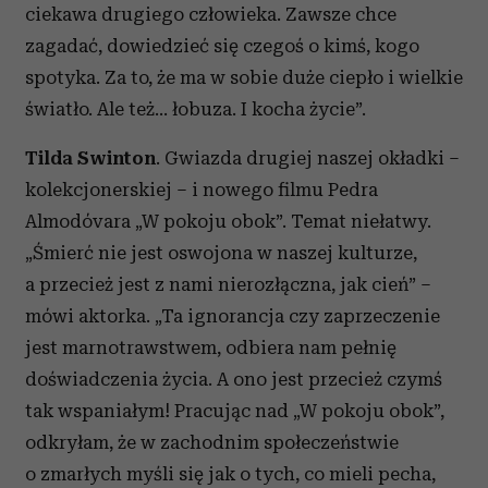
ciekawa drugiego człowieka. Zawsze chce
zagadać, dowiedzieć się czegoś o kimś, kogo
spotyka. Za to, że ma w sobie duże ciepło i wielkie
światło. Ale też… łobuza. I kocha życie”.
Tild
a
Swinton
. Gwiazda drugiej naszej okładki –
kolekcjonerskiej – i nowego filmu Pedra
Almodóvara „W pokoju obok”. Temat niełatwy.
„Śmierć nie jest oswojona w naszej kulturze,
a przecież jest z nami nierozłączna, jak cień” –
mówi aktorka. „Ta ignorancja czy zaprzeczenie
jest marnotrawstwem, odbiera nam pełnię
doświadczenia życia. A ono jest przecież czymś
tak wspaniałym! Pracując nad „W pokoju obok”,
odkryłam, że w zachodnim społeczeństwie
o zmarłych myśli się jak o tych, co mieli pecha,