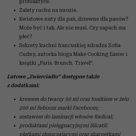
profilaktyce.
Zalety ruchu na mrozie.
Kwiatowe nuty dla pań, drzewne dla panów?
Może być i tak. Ale nie musi. Czy zapach ma
płeć?
Sekrety kuchni francuskiej zdradza Zofia
Cudny, autorka bloga Make Cooking Easier i
książki „Paris. Brunch. Travel”.
Lutowe „Zwierciadło” dostępne także
z dodatkami:
kremem do twarzy 50 ml oraz tonikiem w żelu
200 ml Seboom marki Faceboom;
z
estawem do laminacji włosów Radical;
produktami pielęgnacyjnymi
Silcatil
:
płatkami złuszczającymi oraz skarpetkami