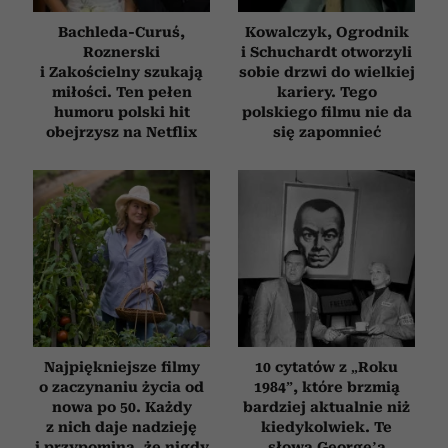
Bachleda-Curuś,
Kowalczyk, Ogrodnik
Roznerski
i Schuchardt otworzyli
i Zakościelny szukają
sobie drzwi do wielkiej
miłości. Ten pełen
kariery. Tego
humoru polski hit
polskiego filmu nie da
obejrzysz na Netflix
się zapomnieć
Najpiękniejsze filmy
10 cytatów z „Roku
o zaczynaniu życia od
1984”, które brzmią
nowa po 50. Każdy
bardziej aktualnie niż
z nich daje nadzieję
kiedykolwiek. Te
i przypomina, że nigdy
słowa George’a