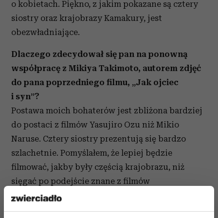
o kobietach. Piękno, z jakim pokazane są cztery
siostry oraz krajobrazy Kamakury, jest
obezwładniające.
Dlaczego zdecydował się pan na ponowną
współpracę z Mikiya Takimoto, autorem zdjęć
do pana poprzedniego filmu, „Jak ojciec
i syn”?
Postawa moich bohaterów jest zbliżona bardziej
do postaci z filmów Yasujiro Ozu niż Mikio
Naruse. Cztery siostry prezentują się bardzo
szlachetnie. Pomyślałem, że lepiej będzie
filmować, jakby były częścią krajobrazu, niż
sięgać po podejście znane z filmów
dokumentalnych. Dlatego zwróciłem się
z propozycją współpracy do pana Takimoto.