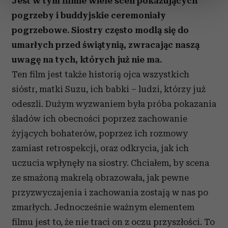
Jest w tym filmie wiele scen pokazujących
sekcji szczegółów
. W Deklaracji plików cookie możesz
zmienić lub wycofać swoją zgodę w dowolnej chwili.
pogrzeby i buddyjskie ceremoniały
pogrzebowe. Siostry często modlą się do
Wykorzystujemy pliki cookie do spersonalizowania treści
umarłych przed świątynią, zwracając naszą
i reklam, aby oferować funkcje społecznościowe i
uwagę na tych, których już nie ma.
analizować ruch w naszej witrynie. Informacje o tym, jak
Ten film jest także historią ojca wszystkich
korzystasz z naszej witryny, udostępniamy partnerom
społecznościowym, reklamowym i analitycznym.
sióstr, matki Suzu, ich babki – ludzi, którzy już
Partnerzy mogą połączyć te informacje z innymi danymi
odeszli. Dużym wyzwaniem była próba pokazania
otrzymanymi od Ciebie lub uzyskanymi podczas
śladów ich obecności poprzez zachowanie
korzystania z ich usług.
żyjących bohaterów, poprzez ich rozmowy
zamiast retrospekcji, oraz odkrycia, jak ich
uczucia wpłynęły na siostry. Chciałem, by scena
ze smażoną makrelą obrazowała, jak pewne
przyzwyczajenia i zachowania zostają w nas po
zmarłych. Jednocześnie ważnym elementem
filmu jest to, że nie traci on z oczu przyszłości. To