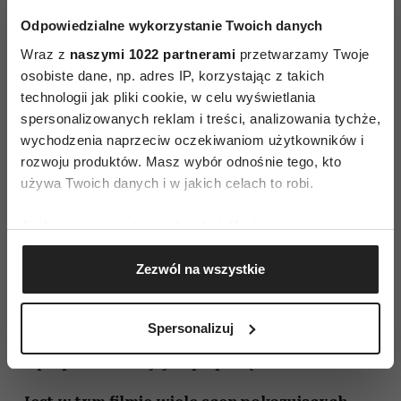
Byliśmy bardzo ostrożni, dobierając ustawienia
Odpowiedzialne wykorzystanie Twoich danych
kamery determinujące kompozycję kluczowych
Wraz z
naszymi 1022 partnerami
przetwarzamy Twoje
elementów sceny.
osobiste dane, np. adres IP, korzystając z takich
technologii jak pliki cookie, w celu wyświetlania
Po raz pierwszy pracował pan z kompozytorką
spersonalizowanych reklam i treści, analizowania tychże,
Yôko Kanno.
wychodzenia naprzeciw oczekiwaniom użytkowników i
Moim pierwszym pomysłem, jeśli chodzi
rozwoju produktów. Masz wybór odnośnie tego, kto
o muzykę, było to, żeby siostry reprezentował
używa Twoich danych i w jakich celach to robi.
kwartet smyczkowy, gdzie jeden instrument
Jeśli wyrazisz na to zgodę, chcielibyśmy również:
odpowiadałby każdej z sióstr, a na końcu
Gromadzić dane dotyczące Twojej lokalizacji
wszystkie by współbrzmiały. Sięgnąłem po
Zezwól na wszystkie
geograficznej z dokładnością nawet do kilku metrów
poprzednie ścieżki dźwiękowe Yôko Kanno,
Identyfikować Twoje urządzenie, aktywnie
podłożyłem je pod nakręcone już zdjęcia
analizując charakteryzującego je zbiory danych
Spersonalizuj
i okazało się, że świetnie pasują, więc
(fingerprinting, czyli wirtualny odcisk palca)
zaproponowałem jej współpracę.
Dowiedz się więcej odnośnie tego, jak Twoje osobiste
dane są przetwarzane oraz ustaw własne preferencje w