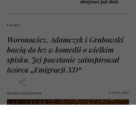
obejrzeć już dziś
FILMY
Woronowicz, Adamczyk i Grabowski
bawią do łez w komedii o wielkim
spisku. Jej powstanie zainspirował
twórca „Emigracji XD”
2 LIPCA 2026
MILENA ROSZKOWSKA