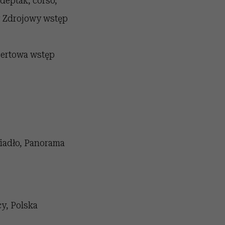
deptak, corso,
r Zdrojowy wstęp
certowa wstęp
iadło, Panorama
y, Polska