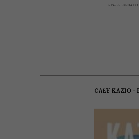
kawę z Kasią Miller”, s.
rozczarowują
5 PAŹDZIERNIKA 201
odc. 7]
CAŁY KAZIO – F