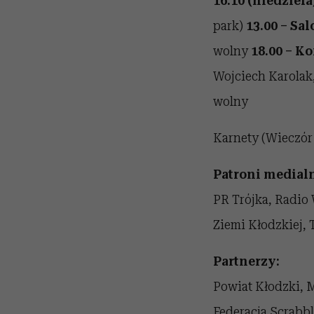
16.10 (niedziela
park)
13.00 – Sal
wolny
18.00 – K
Wojciech Karolak
wolny
Karnety (Wieczór I
Patroni medialn
PR Trójka, Radio
Ziemi Kłodzkiej,
Partnerzy:
Powiat Kłodzki, 
Federacja Scrabb