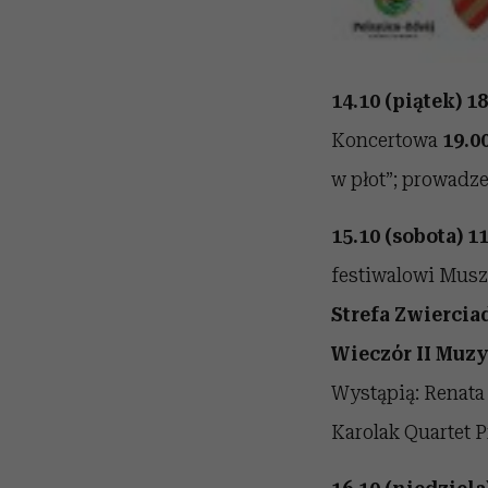
14.10 (piątek)
18
Koncertowa
19.0
w płot”; prowadze
15.10 (sobota)
11
festiwalowi Mus
Strefa Zwiercia
Wieczór II Muz
Wystąpią: Renata
Karolak Quartet P