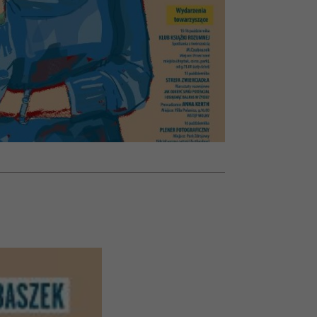
olarów
żegnają się eleganckie osoby