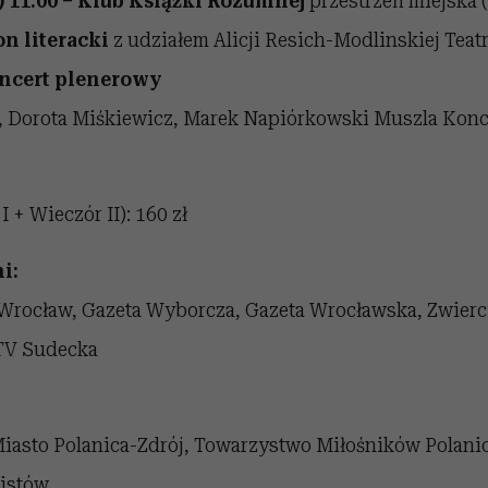
)
11.00 – Klub Książki Rozumnej
przestrzeń miejska (
on literacki
z udziałem Alicji Resich-Modlinskiej Teat
oncert plenerowy
, Dorota Miśkiewicz, Marek Napiórkowski Muszla Kon
 + Wieczór II): 160 zł
i:
 Wrocław, Gazeta Wyborcza, Gazeta Wrocławska, Zwierc
 TV Sudecka
Miasto Polanica-Zdrój, Towarzystwo Miłośników Polanic
listów