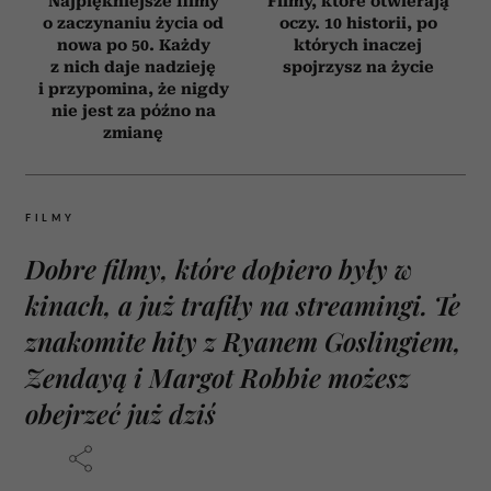
Najpiękniejsze filmy
Filmy, które otwierają
o zaczynaniu życia od
oczy. 10 historii, po
nowa po 50. Każdy
których inaczej
z nich daje nadzieję
spojrzysz na życie
i przypomina, że nigdy
nie jest za późno na
zmianę
FILMY
Dobre filmy, które dopiero były w
kinach, a już trafiły na streamingi. Te
znakomite hity z Ryanem Goslingiem,
Zendayą i Margot Robbie możesz
obejrzeć już dziś