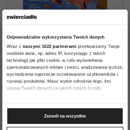
Odpowiedzialne wykorzystanie Twoich danych
Wraz z
naszymi 1022 partnerami
przetwarzamy Twoje
osobiste dane, np. adres IP, korzystając z takich
ZAMÓW
technologii jak pliki cookie, w celu wyświetlania
WYDANIE DRUKOWANE
spersonalizowanych reklam i treści, analizowania tychże,
wychodzenia naprzeciw oczekiwaniom użytkowników i
E-WYDANIE
rozwoju produktów. Masz wybór odnośnie tego, kto
używa Twoich danych i w jakich celach to robi.
Jeśli wyrazisz na to zgodę, chcielibyśmy również:
Gromadzić dane dotyczące Twojej lokalizacji
Zezwól na wszystkie
geograficznej z dokładnością nawet do kilku metrów
Identyfikować Twoje urządzenie, aktywnie