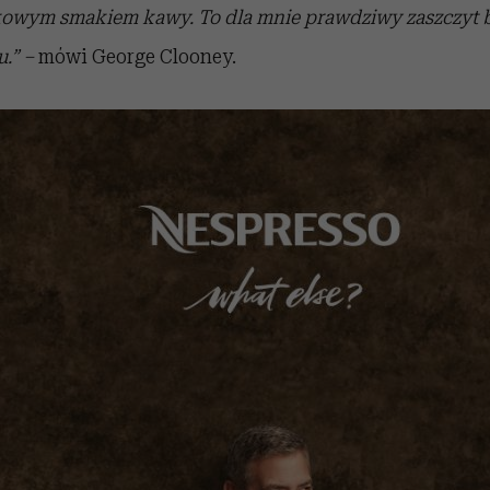
owym smakiem kawy. To dla mnie prawdziwy zaszczyt b
u.” –
mówi George Clooney.