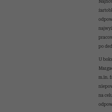
Najnow
żartob
odpowi
najwyż
pracow
po ded
U boku
Margae
m.in. 
niepow
na cel
odpowi