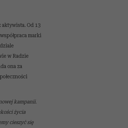
 aktywista. Od 13
a współpraca marki
dziale
wie w Radzie
da ona za
społeczności
 nowej kampanii.
kości życia
emy cieszyć się