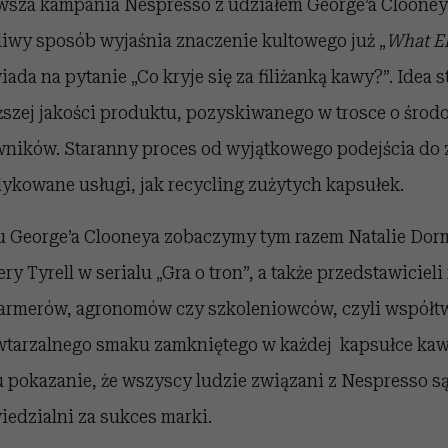
sza kampania Nespresso z udziałem George’a Clooney
liwy sposób wyjaśnia znaczenie kultowego już „
What El
ada na pytanie „Co kryje się za filiżanką kawy?”. Idea 
szej jakości produktu, pozyskiwanego w trosce o środ
ników. Staranny proces od wyjątkowego podejścia do 
ykowane usługi, jak recycling zużytych kapsułek.
 George’a Clooneya zobaczymy tym razem Natalie Dorme
ry Tyrell w serialu „Gra o tron”, a także przedstawiciel
farmerów, agronomów czy szkoleniowców, czyli współ
tarzalnego smaku zamkniętego w każdej kapsułce kawy
u pokazanie, że wszyscy ludzie związani z Nespresso są
edzialni za sukces marki.