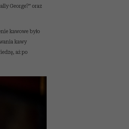
ally George?” oraz
zenie kawowe było
owania kawy
iedzę, aż po