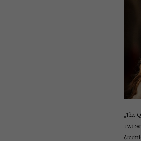
„The Q
i wize
średni