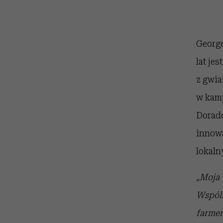
George
lat je
z gwia
w kamp
Dorad
innowa
lokaln
„Moja 
Wspóln
farmer