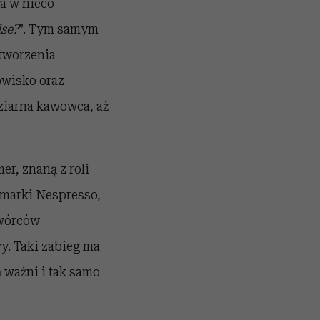
a w nieco
se?
”. Tym samym
stworzenia
owisko oraz
ziarna kawowca, aż
r, znaną z roli
i marki Nespresso,
twórców
. Taki zabieg ma
 ważni i tak samo