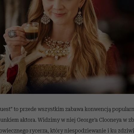
uest” to przede wszystkim zabawa konwencją popularn
runkiem aktora. Widzimy w niej George’a Clooneya w zb
owiecznego rycerza, który niespodziewanie i ku zdziw