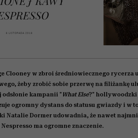
IONEJ KAWY
edź
 5,
j
Wiemy, gdzie go kupić
Miller s. 5, odc. 6]
przekraczają swoje g
sezon jesień–zima 2
w seksie?
ESPRESSO
8 LISTOPADA 2018
e Clooney w zbroi średniowiecznego rycerza u
wego, żeby zrobić sobie przerwę na filiżankę u
 odsłonie kampanii "
What Else
?" hollywoodzki
uje ogromny dystans do statusu gwiazdy i w 
ki Natalie Dormer udowadnia, że nawet najmni
 Nespresso ma ogromne znaczenie.