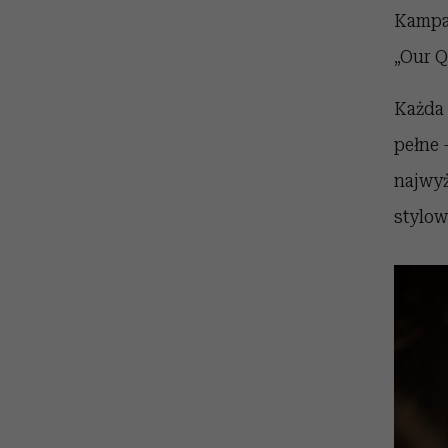
Kampan
„Our Q
Każda 
pełne 
najwyż
stylow