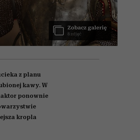
ranice
026/27
to dla nich zarwiesz noc
zaskakujący faworyt
zupełny brak ogłady
girls”
Zobacz galerię
8 zdjęć
cieka z planu
lubionej kawy. W
 aktor ponownie
towarzystwie
ejsza kropla