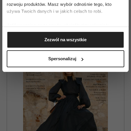
rozwoju produktów. Masz wybór odnośnie tego, kto
używa Twoich danych i w jakich celach to robi.
Jeśli wyrazisz na to zgodę, chcielibyśmy również:
Gromadzić dane dotyczące Twojej lokalizacji
Zezwól na wszystkie
geograficznej z dokładnością nawet do kilku metrów
Identyfikować Twoje urządzenie, aktywnie
AUTOPROMOCJA
analizując charakteryzującego je zbiory danych
Spersonalizuj
(fingerprinting, czyli wirtualny odcisk palca)
Dowiedz się więcej odnośnie tego, jak Twoje osobiste
dane są przetwarzane oraz ustaw własne preferencje w
sekcji szczegółów
. W Deklaracji plików cookie możesz
zmienić lub wycofać swoją zgodę w dowolnej chwili.
Wykorzystujemy pliki cookie do spersonalizowania treści
i reklam, aby oferować funkcje społecznościowe i
analizować ruch w naszej witrynie. Informacje o tym, jak
korzystasz z naszej witryny, udostępniamy partnerom