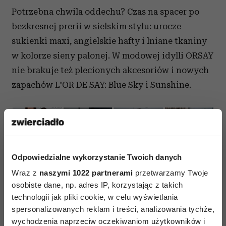
Potrzebna chwila oddechu? Czas na spacer po
bezkresnej prerii w sielskim stylu: urocze
sukienki maxi, angielskie hafty i lniane tkaniny
w kolorze sieny palonej. W modowej idylli ORSAY
nie brakuje też plecionych akcesoriów i nowych
zapachów L'OR DE SAY: Blue Sky i Sunshine.
Odpowiedzialne wykorzystanie Twoich danych
Wraz z
naszymi 1022 partnerami
przetwarzamy Twoje
osobiste dane, np. adres IP, korzystając z takich
technologii jak pliki cookie, w celu wyświetlania
spersonalizowanych reklam i treści, analizowania tychże,
wychodzenia naprzeciw oczekiwaniom użytkowników i