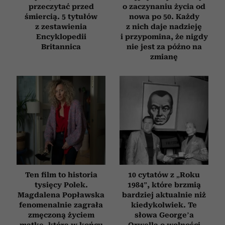
przeczytać przed
o zaczynaniu życia od
śmiercią. 5 tytułów
nowa po 50. Każdy
z zestawienia
z nich daje nadzieję
Encyklopedii
i przypomina, że nigdy
Britannica
nie jest za późno na
zmianę
Ten film to historia
10 cytatów z „Roku
tysięcy Polek.
1984”, które brzmią
Magdalena Popławska
bardziej aktualnie niż
fenomenalnie zagrała
kiedykolwiek. Te
zmęczoną życiem
słowa George’a
matkę, która w końcu
Orwella o wolności