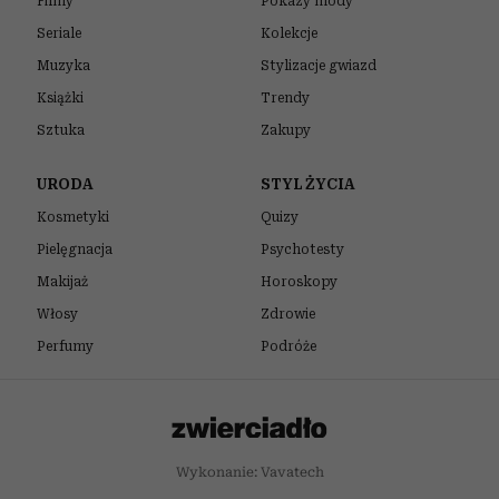
Filmy
Pokazy mody
Seriale
Kolekcje
Muzyka
Stylizacje gwiazd
Książki
Trendy
Sztuka
Zakupy
URODA
STYL ŻYCIA
Kosmetyki
Quizy
Pielęgnacja
Psychotesty
Makijaż
Horoskopy
Włosy
Zdrowie
Perfumy
Podróże
Wykonanie: Vavatech