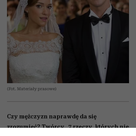
(Fot. Materiały prasowe)
Czy mężczyzn naprawdę da się
zrozumieć? Twórcy „7 rzeczy, których nie