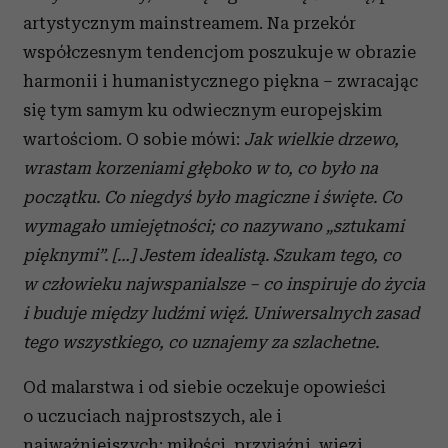
artystycznym mainstreamem. Na przekór
współczesnym tendencjom poszukuje w obrazie
harmonii i humanistycznego piękna – zwracając
się tym samym ku odwiecznym europejskim
wartościom. O sobie mówi:
Jak wielkie drzewo,
wrastam korzeniami g
łę
boko w to, co by
ł
o na
pocz
ą
tku. Co niegdy
ś
by
ł
o magiczne i
ś
wi
ę
te. Co
wymaga
ł
o umiej
ę
tno
ś
ci; co nazywano „sztukami
pi
ę
knymi”. […] Jestem idealist
ą
. Szukam t
ego, co
w cz
ł
owieku najwspanialsze – co inspiruje do
ż
ycia
i buduje mi
ę
dzy lud
ź
mi wi
ęź
.
Uniwersalnych zasad
tego wszystkiego, co uznajemy za szlachetne.
Od malarstwa i od siebie oczekuje opowieści
o uczuciach najprostszych, ale i
najważniejszych: miłości, przyjaźni, więzi.