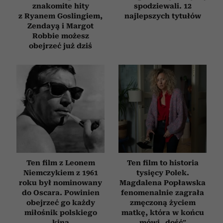
znakomite hity
spodziewali. 12
z Ryanem Goslingiem,
najlepszych tytułów
Zendayą i Margot
Robbie możesz
obejrzeć już dziś
Ten film z Leonem
Ten film to historia
Niemczykiem z 1961
tysięcy Polek.
roku był nominowany
Magdalena Popławska
do Oscara. Powinien
fenomenalnie zagrała
obejrzeć go każdy
zmęczoną życiem
miłośnik polskiego
matkę, która w końcu
kina
mówi „dość”