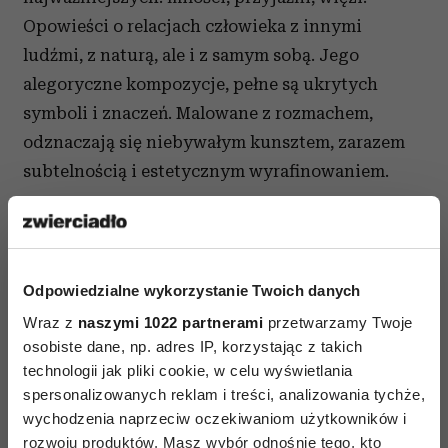
Opowieści o relacjach człowieka z innymi
ludźmi, z naturą, ale i z samym sobą. Jego
alegoryczne kompozycje, pełne są ukrytych
symboli i znaczeń. Malowane z rozmachem,
odznaczają się niebywałym kunsztem, zarazem
subtelnością i estetycznym wyrafinowaniem.
Odpowiedzialne wykorzystanie Twoich danych
Wraz z
naszymi 1022 partnerami
przetwarzamy Twoje
osobiste dane, np. adres IP, korzystając z takich
technologii jak pliki cookie, w celu wyświetlania
spersonalizowanych reklam i treści, analizowania tychże,
wychodzenia naprzeciw oczekiwaniom użytkowników i
rozwoju produktów. Masz wybór odnośnie tego, kto