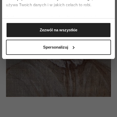
używa Twoich danych i w jakich celach to robi.
Jeśli wyrazisz na to zgodę, chcielibyśmy również:
Gromadzić dane dotyczące Twojej lokalizacji
Zezwól na wszystkie
geograficznej z dokładnością nawet do kilku metrów
Identyfikować Twoje urządzenie, aktywnie
analizując charakteryzującego je zbiory danych
Spersonalizuj
(fingerprinting, czyli wirtualny odcisk palca)
Dowiedz się więcej odnośnie tego, jak Twoje osobiste
dane są przetwarzane oraz ustaw własne preferencje w
sekcji szczegółów
. W Deklaracji plików cookie możesz
zmienić lub wycofać swoją zgodę w dowolnej chwili.
Wykorzystujemy pliki cookie do spersonalizowania treści
i reklam, aby oferować funkcje społecznościowe i
analizować ruch w naszej witrynie. Informacje o tym, jak
korzystasz z naszej witryny, udostępniamy partnerom
społecznościowym, reklamowym i analitycznym.