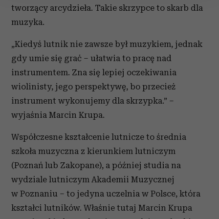
tworzący arcydzieła. Takie skrzypce to skarb dla
Wykorzystujemy pliki cookie do spersonalizowania treści
muzyka.
i reklam, aby oferować funkcje społecznościowe i
analizować ruch w naszej witrynie. Informacje o tym, jak
„Kiedyś lutnik nie zawsze był muzykiem, jednak
korzystasz z naszej witryny, udostępniamy partnerom
gdy umie się grać – ułatwia to pracę nad
społecznościowym, reklamowym i analitycznym.
instrumentem. Zna się lepiej oczekiwania
Partnerzy mogą połączyć te informacje z innymi danymi
otrzymanymi od Ciebie lub uzyskanymi podczas
wiolinisty, jego perspektywę, bo przecież
korzystania z ich usług.
instrument wykonujemy dla skrzypka.” –
wyjaśnia Marcin Krupa.
Współczesne kształcenie lutnicze to średnia
szkoła muzyczna z kierunkiem lutniczym
(Poznań lub Zakopane), a później studia na
wydziale lutniczym Akademii Muzycznej
w Poznaniu – to jedyna uczelnia w Polsce, która
kształci lutników. Właśnie tutaj Marcin Krupa