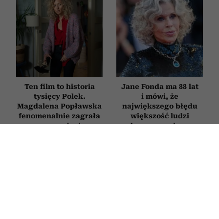
Ten film to historia
Jane Fonda ma 88 lat
tysięcy Polek.
i mówi, że
Magdalena Popławska
największego błędu
fenomenalnie zagrała
większość ludzi
zmęczoną życiem
dopuszcza się po
matkę, która w końcu
pięćdziesiątce
mówi „dość”