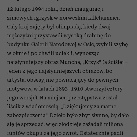
12 lutego 1994 roku, dzień inauguracji
zimowych igrzysk w norweskim Lillehammer.
Cały kraj zajęty był olimpiadą, kiedy dwaj
mężczyźni przystawili wysoką drabinę do
budynku Galerii Narodowej w Oslo, wybili szybę
w oknie i po chwili uciekli, wynosząc
najsłynniejszy obraz Muncha, „Krzyk” (a ściślej –
jeden z jego najsłynniejszych obrazów, bo
artysta, obsesyjnie powracający do pewnych
motywów, w latach 1893–1910 stworzył cztery
jego wersje). Na miejscu przestępstwa został
liścik z wiadomością: „Dziękujemy za marne
zabezpieczenia”. Dzieło było zbyt słynne, by dało
się je sprzedać, więc złodzieje zażądali miliona
funtów okupu za jego zwrot. Ostatecznie padli