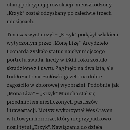
ofiarą policyjnej prowokacji, nieuszkodzony
„Krzyk” został odzyskany po zaledwie trzech
miesiącach.
Ten czas wystarczył – „Krzyk” podążył szlakiem
wytyczonym przez „Monę Lizę”. Arcydzieło
Leonarda zyskało status najsłynniejszego
portretu świata, kiedy w 1911 roku zostało
skradzione z Luwru. Zaginęło na dwa lata, ale
trafiło za to na czołówki gazet i na dobre
zagościło w zbiorowej wyobraźni. Podobnie jak
„Mona Liza” – „Krzyk” Muncha stał się
przedmiotem niezliczonych pastiszów
i trawestacji. Motyw wykorzystał Wes Craven
w hitowym horrorze, który nieprzypadkowo
nosił tytuł „Krzyk”. Nawiązania do dzieła