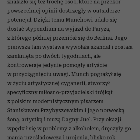
znalazło się też trochę osób, które na przekór
powszechnej opinii dostrzegły w outsiderze
potencjał. Dzięki temu Munchowi udało się
dostać stypendium na wyjazd do Paryża,
z którego później przeniósł się do Berlina. Jego
pierwsza tam wystawa wywołała skandal i została
zamknięta po dwóch tygodniach, ale
kontrowersje jedynie pomogły artyście
w przyciągnięciu uwagi. Munch pogrążył się
w życiu artystycznej cyganerii, stworzył
specyficzny miłosno-przyjacielski trójkąt
z polskim modernistycznym pisarzem
Stanisławem Przybyszewskim i jego norweską
żoną, artystką i muzą Dagny Juel. Przy okazji
wpędził się w problemy z alkoholem, dręczyły go
mania prześladowcza i urojenia, blisko rok