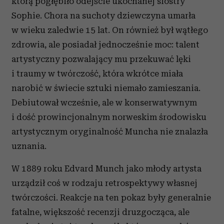
którą pogłębiło odejście ukochanej siostry
Sophie. Chora na suchoty dziewczyna umarła
w wieku zaledwie 15 lat. On również był wątłego
zdrowia, ale posiadał jednocześnie moc: talent
artystyczny pozwalający mu przekuwać lęki
i traumy w twórczość, która wkrótce miała
narobić w świecie sztuki niemało zamieszania.
Debiutował wcześnie, ale w konserwatywnym
i dość prowincjonalnym norweskim środowisku
artystycznym oryginalność Muncha nie znalazła
uznania.
W 1889 roku Edvard Munch jako młody artysta
urządził coś w rodzaju retrospektywy własnej
twórczości. Reakcje na ten pokaz były generalnie
fatalne, większość recenzji druzgocząca, ale