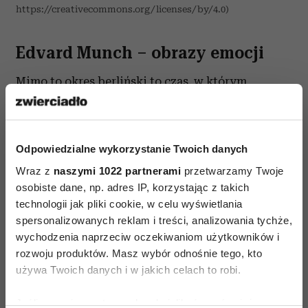
https://creativecommons.org/licenses/by/4.0)
Edvard Munch – obrazy emocji
Mimo to okres berliński to czas, w którym
ostatecznie krystalizuje się taka sztuka Muncha,
jaką zna dziś świat – jedyna w swoim rodzaju
mieszanka ekspresjonizmu i symbolizmu,
Odpowiedzialne wykorzystanie Twoich danych
malarski spektakl „psychicznego naturalizmu”,
Wraz z
naszymi 1022 partnerami
przetwarzamy Twoje
jak nazwał postawę Norwega jego druh
osobiste dane, np. adres IP, korzystając z takich
Przybyszewski. Postaci z obrazów Muncha
technologii jak pliki cookie, w celu wyświetlania
przypominają widma, twarze mają niczym maski,
spersonalizowanych reklam i treści, analizowania tychże,
wychodzenia naprzeciw oczekiwaniom użytkowników i
kolor jest gwałtowny i nie ma wiele wspólnego
rozwoju produktów. Masz wybór odnośnie tego, kto
z widzialną rzeczywistością. Najważniejsze są tu
używa Twoich danych i w jakich celach to robi.
emocje i stan duszy. A miłość przedstawiona
zostaje jako demoniczna, wampiryczna siła, która
Jeśli wyrazisz na to zgodę, chcielibyśmy również: