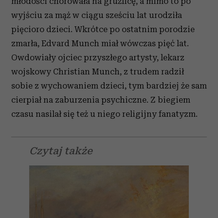
młodości chorowała na gruźlicę, a mimo to po
wyjściu za mąż w ciągu sześciu lat urodziła
pięcioro dzieci. Wkrótce po ostatnim porodzie
zmarła, Edvard Munch miał wówczas pięć lat.
Owdowiały ojciec przyszłego artysty, lekarz
wojskowy Christian Munch, z trudem radził
sobie z wychowaniem dzieci, tym bardziej że sam
cierpiał na zaburzenia psychiczne. Z biegiem
czasu nasilał się też u niego religijny fanatyzm.
Czytaj także