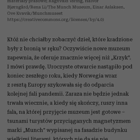
materiały prasowe; Ragnvald Vśring, Halvor
Bjørngård/Rena Li/The Munch Museum, Einar Aslaksen,
Ove Kvavik/Munchmuseet
https://creativecommons.org/licenses/by/4.0)
Któż nie chciałby zobaczyć dzieł, które kradzione
były z bronią w ręku? Oczywiście nowe muzeum
zapewnia, że oferuje znacznie więcej niż „Krzyk”.
I mówi prawdę. Uroczyste otwarcie nastąpiło pod
koniec zeszłego roku, kiedy Norwegia wraz
z resztą Europy szykowała się do odparcia
kolejnej fali pandemii. Zaraza nie będzie jednak
trwała wiecznie, a kiedy się skończy, ruszy inna
fala, na której przyjęcie muzeum jest gotowe –
tsunami turystów przyciąganych magnetyzmem
marki „Munch” wypisanej na fasadzie budynku
wielkimi literami, których nie da się nie