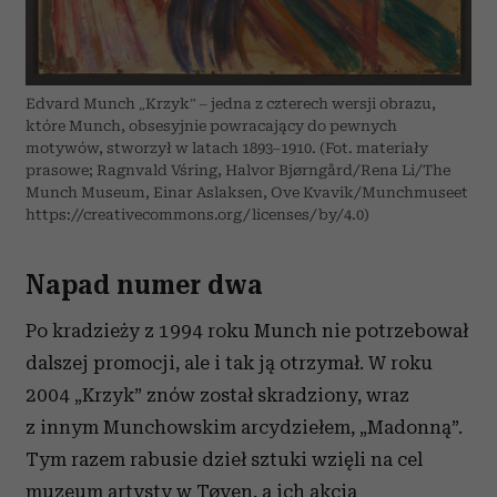
Edvard Munch „Krzyk” – jedna z czterech wersji obrazu,
które Munch, obsesyjnie powracający do pewnych
motywów, stworzył w latach 1893–1910. (Fot. materiały
prasowe; Ragnvald Vśring, Halvor Bjørngård/Rena Li/The
Munch Museum, Einar Aslaksen, Ove Kvavik/Munchmuseet
https://creativecommons.org/licenses/by/4.0)
Napad numer dwa
Po kradzieży z 1994 roku Munch nie potrzebował
dalszej promocji, ale i tak ją otrzymał. W roku
2004 „Krzyk” znów został skradziony, wraz
z innym Munchowskim arcydziełem, „Madonną”.
Tym razem rabusie dzieł sztuki wzięli na cel
muzeum artysty w Tøyen, a ich akcja