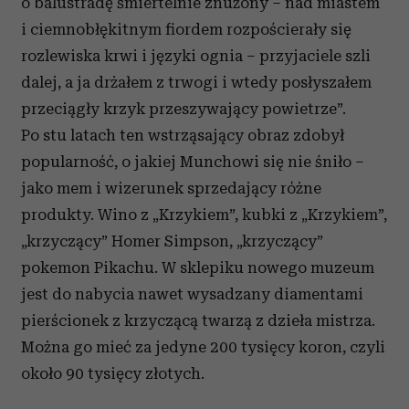
o balustradę śmiertelnie znużony – nad miastem
i ciemnobłękitnym fiordem rozpościerały się
rozlewiska krwi i języki ognia – przyjaciele szli
dalej, a ja drżałem z trwogi i wtedy posłyszałem
przeciągły krzyk przeszywający powietrze”.
Po stu latach ten wstrząsający obraz zdobył
popularność, o jakiej Munchowi się nie śniło –
jako mem i wizerunek sprzedający różne
produkty. Wino z „Krzykiem”, kubki z „Krzykiem”,
„krzyczący” Homer Simpson, „krzyczący”
pokemon Pikachu. W sklepiku nowego muzeum
jest do nabycia nawet wysadzany diamentami
pierścionek z krzyczącą twarzą z dzieła mistrza.
Można go mieć za jedyne 200 tysięcy koron, czyli
około 90 tysięcy złotych.