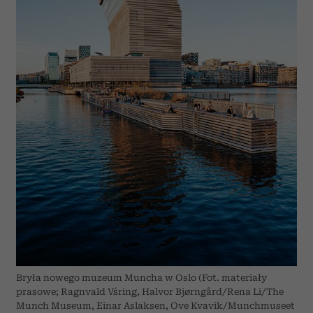
Bryła nowego muzeum Muncha w Oslo (Fot. materiały
prasowe; Ragnvald Vśring, Halvor Bjørngård/Rena Li/The
Munch Museum, Einar Aslaksen, Ove Kvavik/Munchmuseet