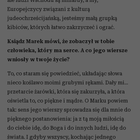
ale ludzi Wschodu są miliardy, a my,
Europejczycy związani z kulturą
judeochrześcijańską, jesteśmy małą grupką
kibiców, których łatwo zakrzyczeć i ograć.
Ksiądz Marek mówi, że zobaczył w tobie
człowieka, który ma serce. A co jego wiersze
wniosły w twoje życie?
To, co staram się powiedzieć, układając słowa
nieco koślawo moimi grubymi rękami. Dały mi...
przetarcie żarówki, która się zakurzyła, a która
oświetla to, co piękne i mądre. O Marku powiem
tak: sens jego wierszy sprowadza się dla mnie do
pięknego postanowienia: ja z tą moją miłością
do ciebie idę, do Boga i do innych ludzi, idę do
świata. I gdyby wszyscy, kochając jednego