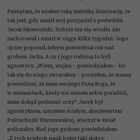
Pamiętam, że miałem taką maleńką iluminację, że
tak jest, gdy umarł mój przyjaciel z podwórka
Jacek Skowroński. Dobrze mu się wiodło. Ale
zachorował i umarł w ciągu kilku tygodni. Jego
ojciec poprosił, żebym powiedział coś nad
grobem Jacka. A on i jego rodzina to byli
agnostycy. „Wiesz, wujku – powiedziałem – bo
tak się do niego zwracałem – poczułem, że muszę
powiedzieć, że mam swojego Pana Boga, że
w momentach, kiedy nie umiem sobie poradzić,
mam dokąd podnieść oczy”. Jacek był
agnostykiem, umysłem ścisłym, absolwentem
Politechniki Warszawskiej, wierzył w świat
policzalny. Nad jego grobem powiedziałem:
„Z tych ścisłych nauk byłeś taki dobry.