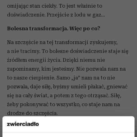
omijając stan ciekły. To jest właśnie to
doświadczenie. Przejście z lodu w gaz…
Bolesna transformacja. Więc po co?
Na szczęście na tej transformacji zyskujemy,
a nie tracimy. To bolesne doświadczenie staje się
źródłem energii życia. Dzięki niemu nie
zapominamy, kim jesteśmy. Nie pozwala nam na
to nasze cierpienie. Samo „ja” nam na to nie
pozwala, daje siłę, byśmy umieli płakać, gniewać
się na cały świat, a potem z tego otrząsać. Siłę,
żeby pokonywać to wszystko, co staje nam na
drodze do szczęścia.
Nasze niedoskonałości, słabości i przeciwności
losu nas budują. Świadomość, że możemy nad