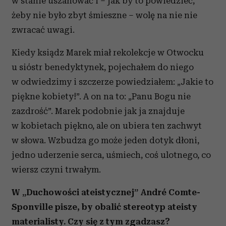
w stanie uszanować i – jak by to powiedzieć,
żeby nie było zbyt śmieszne – wolę na nie nie
zwracać uwagi.
Kiedy ksiądz Marek miał rekolekcje w Otwocku
u sióstr benedyktynek, pojechałem do niego
w odwiedzimy i szczerze powiedziałem: „Jakie to
piękne kobiety!”. A on na to: „Panu Bogu nie
zazdrość”. Marek podobnie jak ja znajduje
w kobietach piękno, ale on ubiera ten zachwyt
w słowa. Wzbudza go może jeden dotyk dłoni,
jedno uderzenie serca, uśmiech, coś ulotnego, co
wiersz czyni trwałym.
W „Duchowości ateistycznej” André Comte-
Sponville pisze, by obalić stereotyp ateisty
materialisty. Czy się z tym zgadzasz?