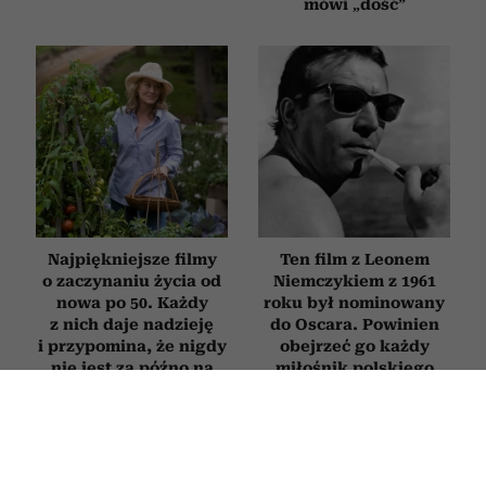
mówi „dość”
Najpiękniejsze filmy
Ten film z Leonem
o zaczynaniu życia od
Niemczykiem z 1961
nowa po 50. Każdy
roku był nominowany
z nich daje nadzieję
do Oscara. Powinien
i przypomina, że nigdy
obejrzeć go każdy
nie jest za późno na
miłośnik polskiego
zmianę
kina
KSIĄŻKI