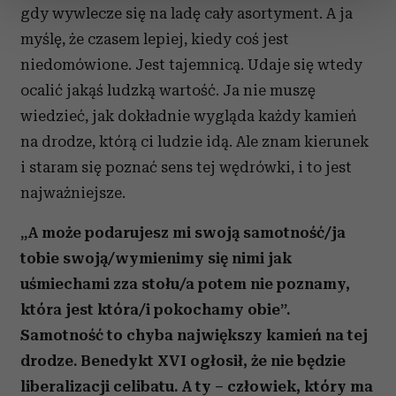
sekcji szczegółów
. W Deklaracji plików cookie możesz
gdy wywlecze się na ladę cały asortyment. A ja
zmienić lub wycofać swoją zgodę w dowolnej chwili.
myślę, że czasem lepiej, kiedy coś jest
niedomówione. Jest tajemnicą. Udaje się wtedy
Wykorzystujemy pliki cookie do spersonalizowania treści
i reklam, aby oferować funkcje społecznościowe i
ocalić jakąś ludzką wartość. Ja nie muszę
analizować ruch w naszej witrynie. Informacje o tym, jak
wiedzieć, jak dokładnie wygląda każdy kamień
korzystasz z naszej witryny, udostępniamy partnerom
na drodze, którą ci ludzie idą. Ale znam kierunek
społecznościowym, reklamowym i analitycznym.
i staram się poznać sens tej wędrówki, i to jest
Partnerzy mogą połączyć te informacje z innymi danymi
najważniejsze.
otrzymanymi od Ciebie lub uzyskanymi podczas
korzystania z ich usług.
„A może podarujesz mi swoją samotność/ja
tobie swoją/wymienimy się nimi jak
uśmiechami zza stołu/a potem nie poznamy,
która jest która/i pokochamy obie”.
Samotność to chyba największy kamień na tej
drodze. Benedykt XVI ogłosił, że nie będzie
liberalizacji celibatu. A ty – człowiek, który ma