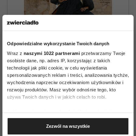
Odpowiedzialne wykorzystanie Twoich danych
Wraz z
naszymi 1022 partnerami
przetwarzamy Twoje
osobiste dane, np. adres IP, korzystając z takich
technologii jak pliki cookie, w celu wyświetlania
ZAMÓW
spersonalizowanych reklam i treści, analizowania tychże,
wychodzenia naprzeciw oczekiwaniom użytkowników i
WYDANIE DRUKOWANE
rozwoju produktów. Masz wybór odnośnie tego, kto
używa Twoich danych i w jakich celach to robi.
E-WYDANIE
Jeśli wyrazisz na to zgodę, chcielibyśmy również:
Gromadzić dane dotyczące Twojej lokalizacji
Zezwól na wszystkie
geograficznej z dokładnością nawet do kilku metrów
Identyfikować Twoje urządzenie, aktywnie