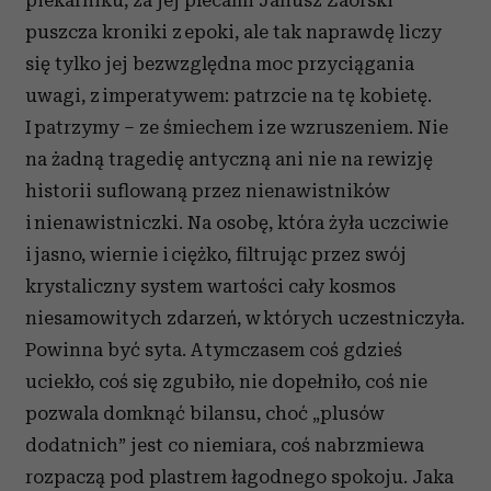
piekarniku, za jej plecami Janusz Zaorski
puszcza kroniki z epoki, ale tak naprawdę liczy
się tylko jej bezwzględna moc przyciągania
uwagi, z imperatywem: patrzcie na tę kobietę.
I patrzymy – ze śmiechem i ze wzruszeniem. Nie
na żadną tragedię antyczną ani nie na rewizję
historii suflowaną przez nienawistników
i nienawistniczki. Na osobę, która żyła uczciwie
i jasno, wiernie i ciężko, filtrując przez swój
krystaliczny system wartości cały kosmos
niesamowitych zdarzeń, w których uczestniczyła.
Powinna być syta. A tymczasem coś gdzieś
uciekło, coś się zgubiło, nie dopełniło, coś nie
pozwala domknąć bilansu, choć „plusów
dodatnich” jest co niemiara, coś nabrzmiewa
rozpaczą pod plastrem łagodnego spokoju. Jaka