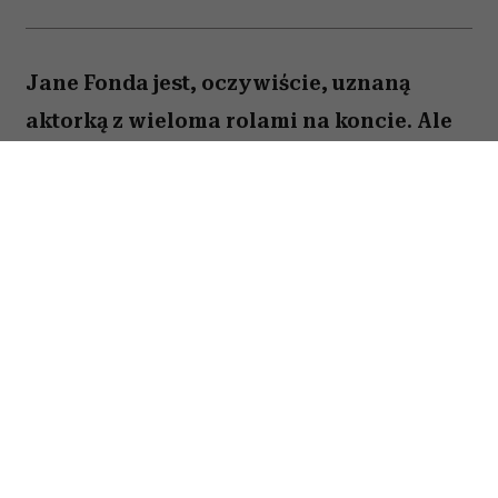
Jane Fonda jest, oczywiście, uznaną
aktorką z wieloma rolami na koncie. Ale
to też osoba, która – jak być może
pamiętają ci, którzy dbali o swoją
sylwetkę już w latach 90. – stała się
królową fitnessu i domowych treningów
zanim stało się to modne. Dziś Jane Fonda
podkreśla: bez względu na wiek, ale
zwłaszcza, gdy jesteście starsi,
pamiętajcie o jednej rzeczy.