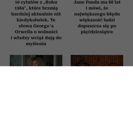
10 cytatów z „Roku
Jane Fonda ma 88 lat
1984”, które brzmią
i mówi, że
bardziej aktualnie niż
największego błędu
kiedykolwiek. Te
większość ludzi
słowa George’a
dopuszcza się po
Orwella o wolności
pięćdziesiątce
i władzy wciąż dają do
myślenia
Ten film to historia
Woronowicz,
tysięcy Polek.
Adamczyk i Grabowski
Magdalena Popławska
bawią do łez
fenomenalnie zagrała
w komedii o wielkim