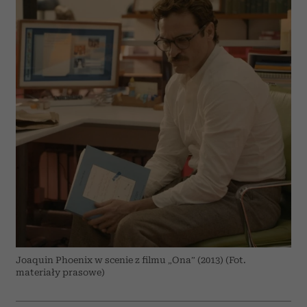
Joaquin Phoenix w scenie z filmu „Ona” (2013) (Fot.
materiały prasowe)