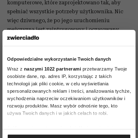
komputerowe, które zaprojektowano tak, aby
spełniać wszystkie potrzeby użytkownika. Nic
więc dziwnego, że po jego uruchomieniu
mężczyzna jest zaintrygowany i oczarowany.
Między nim a systemem operacyjnym zaczyna
rozwijać się przyjaźń, która z czasem przeradza
się w płomienny romans.
Odpowiedzialne wykorzystanie Twoich danych
Wraz z
naszymi 1022 partnerami
przetwarzamy Twoje
osobiste dane, np. adres IP, korzystając z takich
technologii jak pliki cookie, w celu wyświetlania
spersonalizowanych reklam i treści, analizowania tychże,
wychodzenia naprzeciw oczekiwaniom użytkowników i
⋯
rozwoju produktów. Masz wybór odnośnie tego, kto
używa Twoich danych i w jakich celach to robi.
Jeśli wyrazisz na to zgodę, chcielibyśmy również:
Gromadzić dane dotyczące Twojej lokalizacji