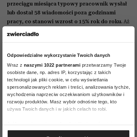
przeciągu miesiąca typowy pracownik wysłał
lub dostał 58 wiadomości poza godzinami
pracy, co stanowi wzrost o 15% rok do roku.
Aż
40% osób było online i przeglądało pocztę już
o 6:00 rano, a 29% objętych badaniem
pracowników zaglądało na pocztę po 22:00.
Odpowiedzialne wykorzystanie Twoich danych
Wraz z
naszymi 1022 partnerami
przetwarzamy Twoje
Zmęczeni, rozproszeni, zawsze
osobiste dane, np. adres IP, korzystając z takich
pod telefonem – pracownicy w
technologii jak pliki cookie, w celu wyświetlania
spersonalizowanych reklam i treści, analizowania tychże,
2025 roku
wychodzenia naprzeciw oczekiwaniom użytkowników i
„Niekończący się dzień pracy zaczyna się
rozwoju produktów. Masz wybór odnośnie tego, kto
używa Twoich danych i w jakich celach to robi.
wcześnie, głównie od czytania e-maili, a potem
szybko zamienia się w wyczerpujący ciąg
Jeśli wyrazisz na to zgodę, chcielibyśmy również:
wiadomości, spotkań i przerw w skupieniu” –
Gromadzić dane dotyczące Twojej lokalizacji