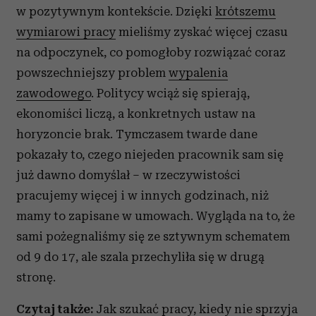
w pozytywnym kontekście. Dzięki
krótszemu
wymiarowi pracy
mieliśmy zyskać więcej czasu
na odpoczynek, co pomogłoby rozwiązać coraz
powszechniejszy problem
wypalenia
zawodowego
. Politycy wciąż się spierają,
ekonomiści liczą, a konkretnych ustaw na
horyzoncie brak. Tymczasem twarde dane
pokazały to, czego niejeden pracownik sam się
już dawno domyślał – w rzeczywistości
pracujemy więcej i w innych godzinach, niż
mamy to zapisane w umowach. Wygląda na to, że
sami pożegnaliśmy się ze sztywnym schematem
od 9 do 17, ale szala przechyliła się w drugą
stronę.
Czytaj także:
Jak szukać pracy, kiedy nie sprzyja