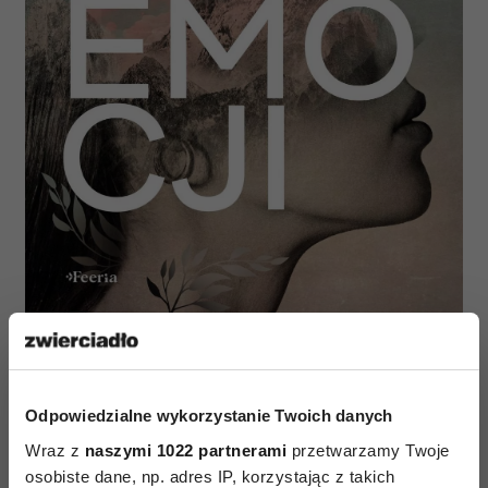
Fot. materiały prasowe
Przeczytaj fragment książki:
Odpowiedzialne wykorzystanie Twoich danych
Jeżeli nasze obecne schematy działania mają
Wraz z
naszymi 1022 partnerami
przetwarzamy Twoje
swoje źródło we wczesnym okresie życia,
osobiste dane, np. adres IP, korzystając z takich