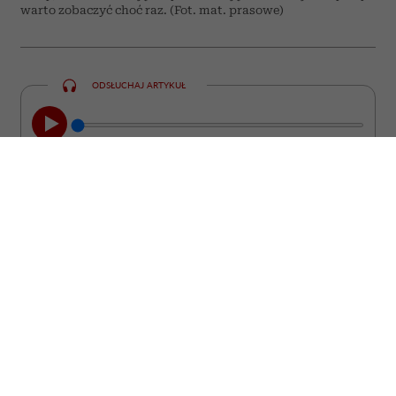
warto zobaczyć choć raz. (Fot. mat. prasowe)
ODSŁUCHAJ ARTYKUŁ
00:00
08:44
Nie każdy film kończy się wraz z
napisami końcowymi. Są takie historie,
które zostają z nami na długo. Wracają w
najmniej spodziewanych momentach,
prowokują do zadawania pytań i