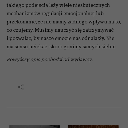
i reklam, aby oferować funkcje społecznościowe i
takiego podejścia leży wiele nieskutecznych
analizować ruch w naszej witrynie. Informacje o tym, jak
mechanizmów regulacji emocjonalnej lub
korzystasz z naszej witryny, udostępniamy partnerom
przekonanie, że nie mamy żadnego wpływu na to,
społecznościowym, reklamowym i analitycznym.
Partnerzy mogą połączyć te informacje z innymi danymi
co czujemy. Musimy nauczyć się zatrzymywać
otrzymanymi od Ciebie lub uzyskanymi podczas
i pozwalać, by nasze emocje nas odnalazły. Nie
korzystania z ich usług.
ma sensu uciekać, skoro gonimy samych siebie.
Powyższy opis pochodzi od wydawcy.