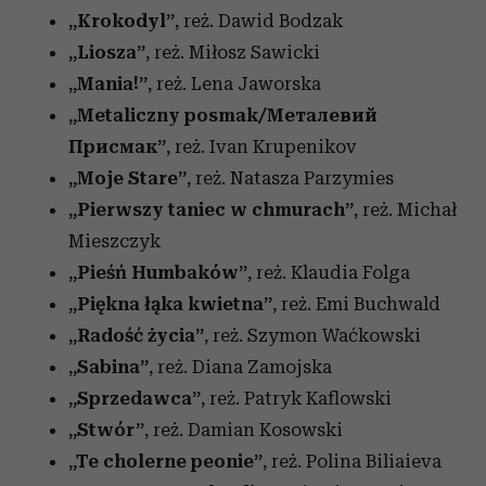
„
Krokodyl”
, reż
.
Dawid Bodzak
„
Liosza”
, reż.
Miłosz Sawicki
„
Mania!”
, reż.
Lena Jaworska
„
Metaliczny posmak/Металевий
Присмак”
, reż.
Ivan Krupenikov
„Moje Stare”
, reż.
Natasza Parzymies
„
Pierwszy taniec w chmurach”
, reż.
Michał
Mieszczyk
„
Pieśń Humbaków”
, reż.
Klaudia Folga
„
Piękna łąka kwietna”
, reż.
Emi Buchwald
„
Radość życia”
, reż.
Szymon Waćkowski
„
Sabina”
, reż.
Diana Zamojska
„
Sprzedawca”
, reż.
Patryk Kaflowski
„
Stwór”
, reż.
Damian Kosowski
„
Te cholerne peonie”
, reż.
Polina Biliaieva