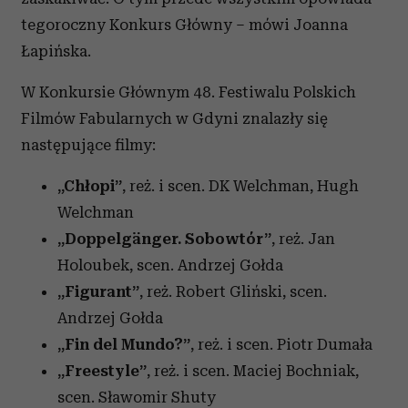
tegoroczny Konkurs Główny – mówi Joanna
Łapińska.
W Konkursie Głównym 48. Festiwalu Polskich
Filmów Fabularnych w Gdyni znalazły się
następujące filmy:
„Chłopi”
, reż. i scen. DK Welchman, Hugh
Welchman
„Doppelgänger. Sobowtór”
, reż. Jan
Holoubek, scen. Andrzej Gołda
„Figurant”
, reż. Robert Gliński, scen.
Andrzej Gołda
„Fin del Mundo?”
, reż. i scen. Piotr Dumała
„Freestyle”
, reż. i scen. Maciej Bochniak,
scen. Sławomir Shuty