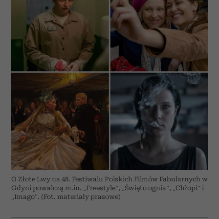
O Złote Lwy na 48. Festiwalu Polskich Filmów Fabularnych w
Gdyni powalczą m.in. „Freestyle”, „Święto ognia”, „Chłopi” i
„Imago”. (Fot. materiały prasowe)