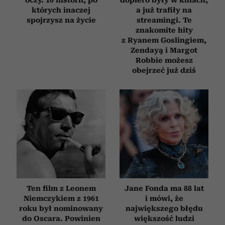
oczy. 10 historii, po
dopiero były w kinach,
których inaczej
a już trafiły na
spojrzysz na życie
streamingi. Te
znakomite hity
z Ryanem Goslingiem,
Zendayą i Margot
Robbie możesz
obejrzeć już dziś
Ten film z Leonem
Jane Fonda ma 88 lat
Niemczykiem z 1961
i mówi, że
roku był nominowany
największego błędu
do Oscara. Powinien
większość ludzi