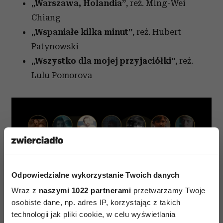
„
Warszawa, Holandia”
, reż.
Ming-Wei
Chiang
„
Wspaniałe kilka minut”
, reż.
Hubert
Patynowski
„
Wszystko dla mojej przyjaciółki”
, reż.
Lulu Pomorova
Odpowiedzialne wykorzystanie Twoich danych
Wraz z
naszymi 1022 partnerami
przetwarzamy Twoje
osobiste dane, np. adres IP, korzystając z takich
technologii jak pliki cookie, w celu wyświetlania