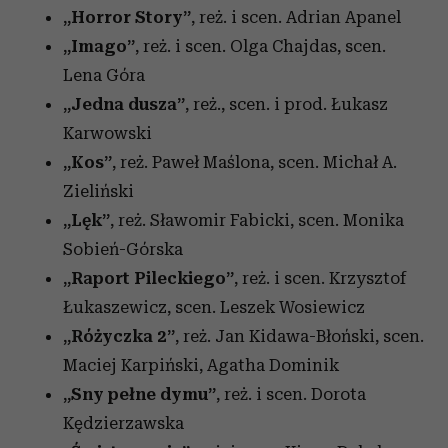
„Horror Story”
, reż. i scen. Adrian Apanel
„Imago”
, reż. i scen. Olga Chajdas, scen.
Lena Góra
„Jedna dusza”
, reż., scen. i prod. Łukasz
Karwowski
„Kos”
, reż. Paweł Maślona, scen. Michał A.
Zieliński
„Lęk”
, reż. Sławomir Fabicki, scen. Monika
Sobień-Górska
„Raport Pileckiego”
, reż. i scen. Krzysztof
Łukaszewicz, scen. Leszek Wosiewicz
„Różyczka 2”
, reż. Jan Kidawa-Błoński, scen.
Maciej Karpiński, Agatha Dominik
„Sny pełne dymu”
, reż. i scen. Dorota
Kędzierzawska