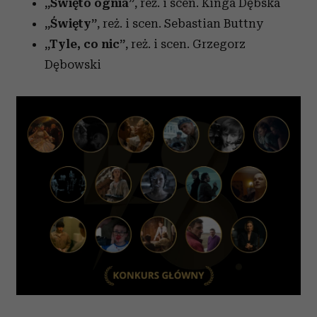
„Święto ognia”
, reż. i scen. Kinga Dębska
„Święty”
, reż. i scen. Sebastian Buttny
„Tyle, co nic”
, reż. i scen. Grzegorz
Dębowski