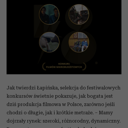
korzystasz z naszej witryny, udostępniamy partnerom
społecznościowym, reklamowym i analitycznym.
Partnerzy mogą połączyć te informacje z innymi danymi
otrzymanymi od Ciebie lub uzyskanymi podczas
korzystania z ich usług.
Jak twierdzi Łapińska, selekcja do festiwalowych
konkursów świetnie pokazuje, jak bogata jest
dziś produkcja filmowa w Polsce, zarówno jeśli
chodzi o długie, jak i krótkie metraże. – Mamy
dojrzały rynek: szeroki, różnorodny, dynamiczny.