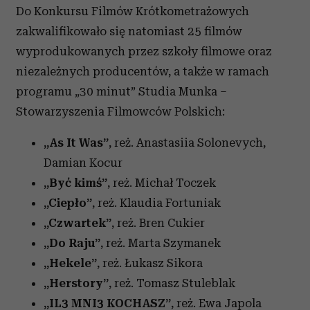
Do Konkursu Filmów Krótkometrażowych
zakwalifikowało się natomiast 25 filmów
wyprodukowanych przez szkoły filmowe oraz
niezależnych producentów, a także w ramach
programu „30 minut” Studia Munka –
Stowarzyszenia Filmowców Polskich:
„
As It Was”
, reż. Anastasiia Solonevych,
Damian Kocur
„
Być kimś”
, reż.
Michał Toczek
„
Ciepło”
, reż.
Klaudia Fortuniak
„
Czwartek”
, reż.
Bren Cukier
„Do Raju”
, reż.
Marta Szymanek
„
Hekele”
, re
ż.
Łukasz Sikora
„
Herstory”
, reż.
Tomasz Stuleblak
„
IL3 MNI3 KOCHASZ”
, reż.
Ewa Japola