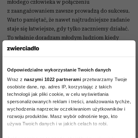
młodego człowieka w połączeniu
z zaangażowaniem zawsze prowadzą do sukcesu.
Warto pamiętać, że nawet najtrudniejsze zadanie
staje się łatwiejsze, gdy tylko zaczniemy działać.
To właśnie doradzam młodym ludziom kiedy
napotykają trudności. Na moich kursach
i szkoleniach opracowujemy praktyczny plan
działania krok po kroku i to się sprawdza.
Odpowiedzialne wykorzystanie Twoich danych
Co jeszcze radzi pani młodym?
Wraz z
naszymi 1022 partnerami
przetwarzamy Twoje
osobiste dane, np. adres IP, korzystając z takich
Moja rada ogólna to: ćwiczcie optymizm, bo
technologii jak pliki cookie, w celu wyświetlania
wasze życie dopiero się zaczyna. Ważne jest, by:
spersonalizowanych reklam i treści, analizowania tychże,
wychodzenia naprzeciw oczekiwaniom użytkowników i
sformułować swoje cele
,
rozwoju produktów. Masz wybór odnośnie tego, kto
stworzyć wizję swojego życia,
używa Twoich danych i w jakich celach to robi.
uczyć się języków obcych,