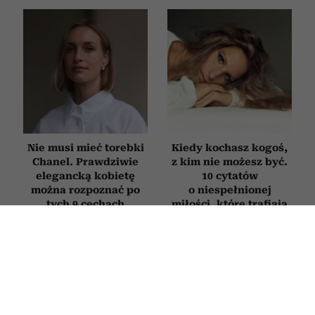
Nie musi mieć torebki
Kiedy kochasz kogoś,
Chanel. Prawdziwie
z kim nie możesz być.
elegancką kobietę
10 cytatów
można rozpoznać po
o niespełnionej
tych 9 cechach
miłości, które trafiają
w sedno
STYL ŻYCIA
Jak rozpoznać, że ktoś ma pieniądze