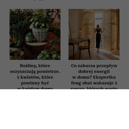
Rośliny, które
Co zaburza przepływ
oczyszczają powietrze.
dobrej energii
5 kwiatów, które
w domu? Ekspertka
powinny być
feng shui wskazuje 5
w każdym domu
rzeczy, których warto
się pozbyć
ZDROWIE