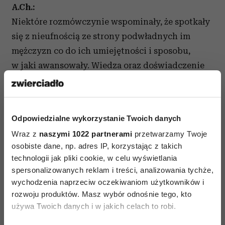
A.Ch.:
Niektóre rozmówczynie wspominały, że spotkały
się z nieufnością ze strony podwładnych im
mężczyzn co do ich umiejętności i sposobu,
w jaki awansowały. Wiedza oraz doświadczenie
są wtedy mocno testowane. Najlepszym
sposobem zarządzania mężczyznami jest
bycie
ekspertem w swojej dziedzinie
. Oni potrzebują
Odpowiedzialne wykorzystanie Twoich danych
czasu, żeby to zobaczyć i docenić.
Wraz z
naszymi 1022 partnerami
przetwarzamy Twoje
E.Z.:
osobiste dane, np. adres IP, korzystając z takich
technologii jak pliki cookie, w celu wyświetlania
Poza tym dla nich są ważne zewnętrzne
spersonalizowanych reklam i treści, analizowania tychże,
potwierdzenia pozycji w hierarchii. Jeśli
wychodzenia naprzeciw oczekiwaniom użytkowników i
mężczyzna jest szefem, musi mieć większy
rozwoju produktów. Masz wybór odnośnie tego, kto
gabinet, lepszy samochód, zegarek i inne
używa Twoich danych i w jakich celach to robi.
gadżety. My tego nie potrzebujemy, dla nas