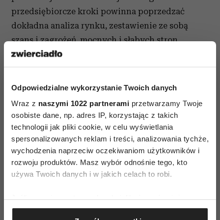
przedsiębiorcze kroki powinna poprzedzać
dokładna analiza rynku, zestawienie ze sobą
szans i zagrożeń, mocnych i słabych stron.
Kobieca intuicja
pomaga
Kobiety wydają się mieć w tym zakresie ukrytego
w rękawie asa w postaci swojej intuicji. To ona
Odpowiedzialne wykorzystanie Twoich danych
pozwala im na rozważniejsze podejmowanie
Wraz z
naszymi 1022 partnerami
przetwarzamy Twoje
osobiste dane, np. adres IP, korzystając z takich
decyzji – od wyboru branży, w której zamierzają
technologii jak pliki cookie, w celu wyświetlania
działać, po
,
na które będą wpływać zyski z
spersonalizowanych reklam i treści, analizowania tychże,
działalności.
wychodzenia naprzeciw oczekiwaniom użytkowników i
rozwoju produktów. Masz wybór odnośnie tego, kto
To – wbrew pozorom – szczegół, który może
używa Twoich danych i w jakich celach to robi.
również świadczyć o naturalnej
przedsiębiorczości kobiet.
Wybierając
Jeśli wyrazisz na to zgodę, chcielibyśmy również:
odpowiednie konto sprofilowane specjalnie
Gromadzić dane dotyczące Twojej lokalizacji