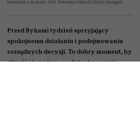
kwietnia a 20 maja. (Fot. Fototeca Gilardi/Getty Images)
Przed Bykami tydzień sprzyjający
spokojnemu działaniu i podejmowaniu
rozsądnych decyzji. To dobry moment, by
skupić się na tym, co daje ci poczucie
stabilności i bezpieczeństwa. Choć wokół
może dziać się wiele, największe korzyści
przyniesie konsekwencja i cierpliwość.
Sprawdź, co gwiazdy przygotowały dla
Byka na okres od 27 lipca do 2 sierpnia
2026 roku.