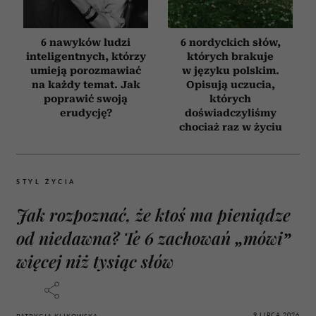
6 nawyków ludzi
6 nordyckich słów,
inteligentnych, którzy
których brakuje
umieją porozmawiać
w języku polskim.
na każdy temat. Jak
Opisują uczucia,
poprawić swoją
których
erudycję?
doświadczyliśmy
chociaż raz w życiu
STYL ŻYCIA
Jak rozpoznać, że ktoś ma pieniądze
od niedawna? Te 6 zachowań „mówi”
więcej niż tysiąc słów
9 LIPCA 2026