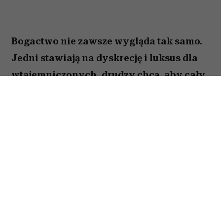
Bogactwo nie zawsze wygląda tak samo.
Jedni stawiają na dyskrecję i luksus dla
wtajemniczonych, drudzy chcą, aby cały
świat wiedział o ich sukcesie. W kulturze
internetowej tych pierwszych często
kojarzy się z old money, a drugich – new
money. Oczywiście jest to duże
uproszczenie i wiele osób zupełnie nie
wpisuje się w ten podział. Trudno jednak
nie odnieść wrażenia, że jest w nim
ziarnko prawdy.