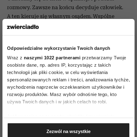
rozmowy. Zawsze na końcu decyduje człowiek.
A ten kieruje się własnym osądem. Wspólne
wartości pomogą zbudować nić porozumienia
i sympatii.
Policz i wytłuść osiągnięcia
Odpowiedzialne wykorzystanie Twoich danych
. Nawet najlepsze podanie może zagubić się
Wraz z
naszymi 1022 partnerami
przetwarzamy Twoje
osobiste dane, np. adres IP, korzystając z takich
wśród wielu innych. Ale jest pewien trik, który
technologii jak pliki cookie, w celu wyświetlania
pomoże temu zapobiec - liczby. Dobrze jest
spersonalizowanych reklam i treści, analizowania tychże,
przeliczyć swoje osiągnięcia i doświadczenie na
wychodzenia naprzeciw oczekiwaniom użytkowników i
procenty i kwoty. To naprawdę działa. Może np.
rozwoju produktów. Masz wybór odnośnie tego, kto
podać wysokość budżetu, jakim się zarządzało,
używa Twoich danych i w jakich celach to robi.
liczbę podwładnych albo procent, o jaki
Jeśli wyrazisz na to zgodę, chcielibyśmy również:
zredukowało się koszty. Trzeba tylko zachować
Gromadzić dane dotyczące Twojej lokalizacji
umiar, by
CV
nie zamieniło się w sprawozdanie
Zezwól na wszystkie
geograficznej z dokładnością nawet do kilku metrów
finansowe.