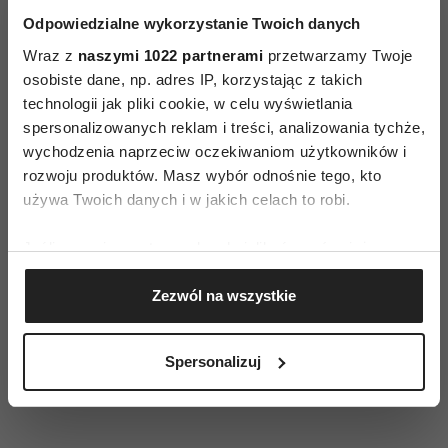
szlaki, sprawdzać najnowsze prognozy i zwracać
Odpowiedzialne wykorzystanie Twoich danych
uwagę na komunikaty GOPR dotyczące
Wraz z
naszymi 1022 partnerami
przetwarzamy Twoje
zagrożenia lawinowego. Wiosenne wyjście
osobiste dane, np. adres IP, korzystając z takich
w góry może być świetną zabawą, ale należy
technologii jak pliki cookie, w celu wyświetlania
spersonalizowanych reklam i treści, analizowania tychże,
pamiętać, że to rozrywka dla osób
wychodzenia naprzeciw oczekiwaniom użytkowników i
odpowiedzialnych.
rozwoju produktów. Masz wybór odnośnie tego, kto
używa Twoich danych i w jakich celach to robi.
Przed wyjściem w góry pamiętaj, by:
Jeśli wyrazisz na to zgodę, chcielibyśmy również:
Dobrze zaplanować trasę
Gromadzić dane dotyczące Twojej lokalizacji
Skompletować niezbędne wyposażenie
Zezwól na wszystkie
geograficznej z dokładnością nawet do kilku metrów
Odpowiednio się ubrać (na „cebulkę”)
Identyfikować Twoje urządzenie, aktywnie
Sprawdzić najnowszą prognozę i
analizując charakteryzującego je zbiory danych
Spersonalizuj
komunikaty GOPR
(fingerprinting, czyli wirtualny odcisk palca)
Dowiedz się więcej odnośnie tego, jak Twoje osobiste
dane są przetwarzane oraz ustaw własne preferencje w
sekcji szczegółów
. W Deklaracji plików cookie możesz