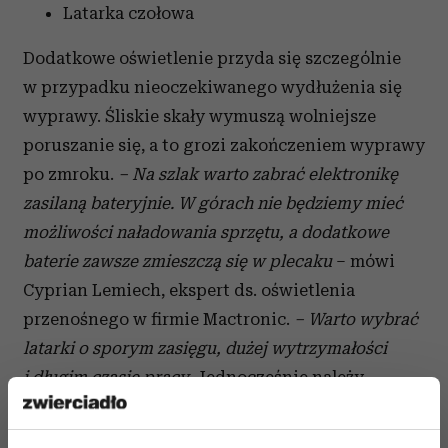
Latarka czołowa
Dodatkowe oświetlenie przyda się szczególnie
w przypadku nieoczekiwanego wydłużenia się
wyprawy. Śliskie skały wymuszą wolniejsze
poruszanie się, a to grozi zakończeniem wyprawy
po zmroku.
– Na szlak warto zabrać elektronikę
zasilaną bateryjnie. W górach nie będziemy mieć
możliwości naładowania sprzętu, a dodatkowe
baterie zawsze zmieszczą się w plecaku
– mówi
Cyprian Lemiech, ekspert ds. oświetlenia
przenośnego w firmie Mactronic.
– Warto wybrać
latarki o sporym zasięgu, dużej wytrzymałości
i długim czasie pracy.
Jednocześnie należy
pamiętać, by nie narażać się na niepotrzebne
niebezpieczeństwo – nie wchodzić na zamknięte