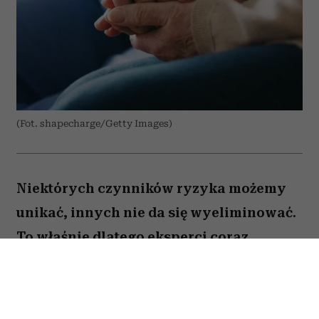
(Fot. shapecharge/Getty Images)
Niektórych czynników ryzyka możemy
unikać, innych nie da się wyeliminować.
To właśnie dlatego eksperci coraz
większą uwagę poświęcają nie tylko
profilaktyce nowotworów, ale także
potrzebom pacjentów, którzy stanowią