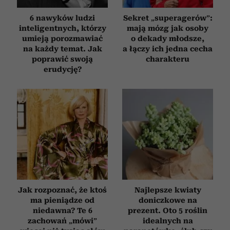
6 nawyków ludzi
Sekret „superagerów”:
inteligentnych, którzy
mają mózg jak osoby
umieją porozmawiać
o dekady młodsze,
na każdy temat. Jak
a łączy ich jedna cecha
poprawić swoją
charakteru
erudycję?
Jak rozpoznać, że ktoś
Najlepsze kwiaty
ma pieniądze od
doniczkowe na
niedawna? Te 6
prezent. Oto 5 roślin
zachowań „mówi”
idealnych na