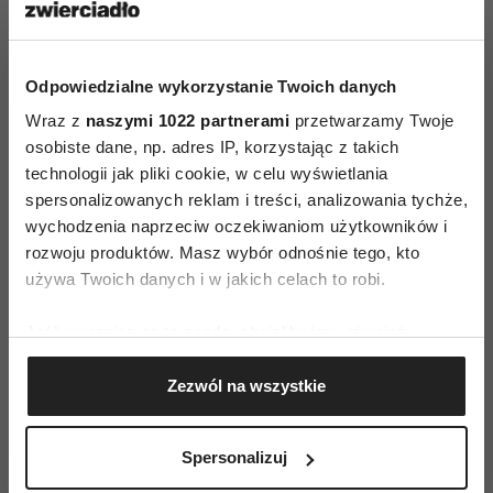
pierwszego spotkania z potencjalnym
pracodawcą. To sprawi, że zacznie się
Odpowiedzialne wykorzystanie Twoich danych
zastanawiać, jaka jest nasza
motywacja
do pracy.
Wraz z
naszymi 1022 partnerami
przetwarzamy Twoje
Może postanowiliśmy aplikować, tylko dlatego,
osobiste dane, np. adres IP, korzystając z takich
że słyszeliśmy o dobrych imprezach w tej firmie
technologii jak pliki cookie, w celu wyświetlania
i liczymy na rozrywkę? Nie brzmi to najlepiej.
spersonalizowanych reklam i treści, analizowania tychże,
wychodzenia naprzeciw oczekiwaniom użytkowników i
Zapytaj, jakie są następne kroki w procesie
rozwoju produktów. Masz wybór odnośnie tego, kto
rekrutacyjnym - nie pytaj, jak ci poszło
używa Twoich danych i w jakich celach to robi.
Wiadomo, że to pytanie aż ciśnie się na usta, ale
Jeśli wyrazisz na to zgodę, chcielibyśmy również:
to zły pomysł z wielu powodów. Przede
Gromadzić dane dotyczące Twojej lokalizacji
wszystkim okazujemy w ten sposób brak wiary
Zezwól na wszystkie
geograficznej z dokładnością nawet do kilku metrów
w siebie. To raczej nie doda nam punktów. A poza
Identyfikować Twoje urządzenie, aktywnie
tym stawiamy rekrutera w dość niezręcznej
analizując charakteryzującego je zbiory danych
Spersonalizuj
sytuacji – dla niego to jedno z wielu spotkań
(fingerprinting, czyli wirtualny odcisk palca)