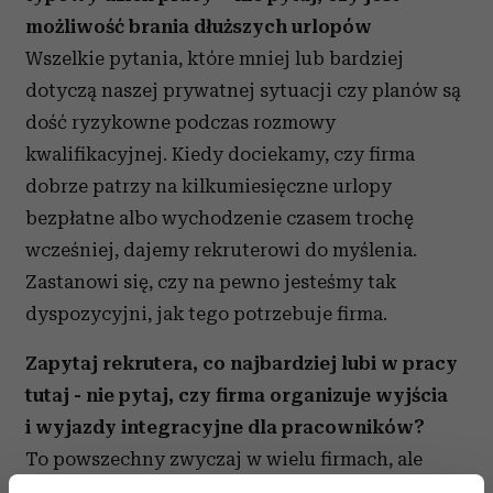
możliwość brania dłuższych urlopów
Wszelkie pytania, które mniej lub bardziej
dotyczą naszej prywatnej sytuacji czy planów są
dość ryzykowne podczas rozmowy
kwalifikacyjnej. Kiedy dociekamy, czy firma
dobrze patrzy na kilkumiesięczne urlopy
bezpłatne albo wychodzenie czasem trochę
wcześniej, dajemy rekruterowi do myślenia.
Zastanowi się, czy na pewno jesteśmy tak
dyspozycyjni, jak tego potrzebuje firma.
Zapytaj rekrutera, co najbardziej lubi w pracy
tutaj - nie pytaj, czy firma organizuje wyjścia
i wyjazdy integracyjne dla pracowników?
To powszechny zwyczaj w wielu firmach, ale
niekoniecznie temat do rozmowy podczas