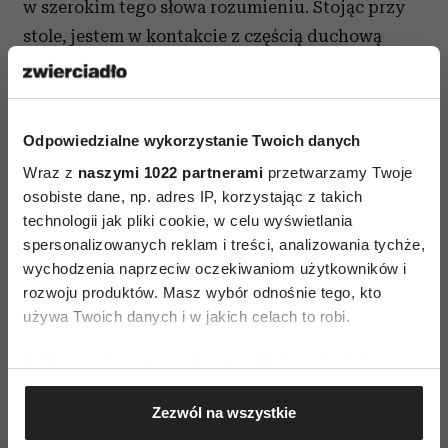
w szerokim tego słowa rozumieniu. Stojąc przy
stole, jestem w kontakcie z częścią duchową
klienta. Na masaż nie przychodzi samo ciało,
które ma być miło oklepane, ale cały człowiek ze
swoją emocjonalnością, wrażliwością, historią. I z
Odpowiedzialne wykorzystanie Twoich danych
całą linią przodków, którzy są obecni podczas
Wraz z
naszymi 1022 partnerami
przetwarzamy Twoje
rytuału. Tradycja maoryska ma silne poczucie
osobiste dane, np. adres IP, korzystając z takich
wiary, że wszystko jest powiązane ze wszystkim.
technologii jak pliki cookie, w celu wyświetlania
Jest to silnie obecne w koncepcji hawajskiej
spersonalizowanych reklam i treści, analizowania tychże,
Ohana: zbiorowości, rozszerzonej rodziny, która
wychodzenia naprzeciw oczekiwaniom użytkowników i
rozwoju produktów. Masz wybór odnośnie tego, kto
obejmuje żyjące pokolenia i przodków oraz
używa Twoich danych i w jakich celach to robi.
przyszłych potomków – ludzi połączonych przez
jedno źródło.
Jeśli wyrazisz na to zgodę, chcielibyśmy również:
Gromadzić dane dotyczące Twojej lokalizacji
Podczas ma-uri konieczne jest uszanowanie
Zezwól na wszystkie
geograficznej z dokładnością nawet do kilku metrów
esencji osoby, z którą się spotykam. Niezależnie
Identyfikować Twoje urządzenie, aktywnie