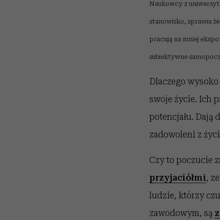
Naukowcy z uniwersytet
stanowisko, sprawia że 
pracują na mniej eksp
subiektywne samopoczu
Dlaczego wysoko p
swoje życie. Ich 
potencjału. Dają 
zadowoleni z życi
Czy to poczucie za
przyjaciółmi
, z
ludzie, którzy cz
zawodowym, są
z