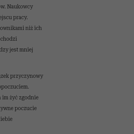
esów. Naukowcy
ejscu pracy.
acownikami niż ich
 chodzi
adzy jest mniej
ązek przyczynowy
opoczuciem.
a im żyć zgodnie
ktywne poczucie
iebie