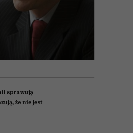
óbę
rozczarowują
hii sprawują
ją, że nie jest