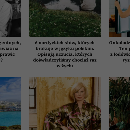
gentnych,
6 nordyckich słów, których
Onkolodz
awiać na
brakuje w języku polskim.
Ten 
oprawić
Opisują uczucia, których
z lodówk
ę?
doświadczyliśmy chociaż raz
ry
w życiu