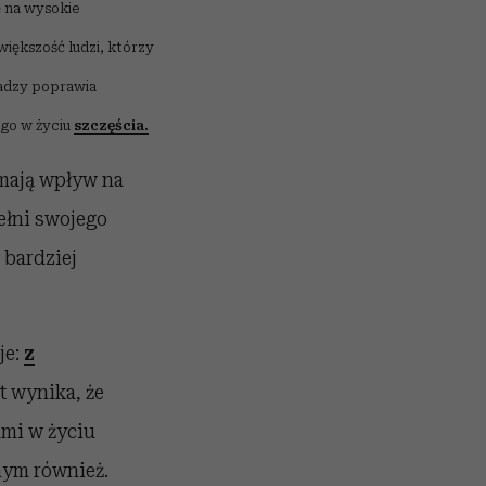
ę na wysokie
 większość ludzi, którzy
ładzy poprawia
ego w życiu
szczęścia.
 mają wpływ na
pełni swojego
 bardziej
je:
z
t wynika, że
ami w życiu
nym również.