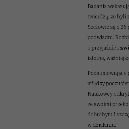
Badania wskazują,
twierdzą, ze byli
Szefowie są o 26 
podwładni. Rozbie
o przyjaźnie i
zwi
istotne, ważniejs
Podsumowujący p
między poczuciem
Naukowcy odkryli,
ze swoimi przeko
dobrobytu i szczę
w działaniu.