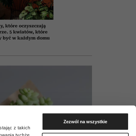
y, które oczyszczają
rze. 5 kwiatów, które
y być w każdym domu
Zezwól na wszystkie
tając z takich
zowania tychże,