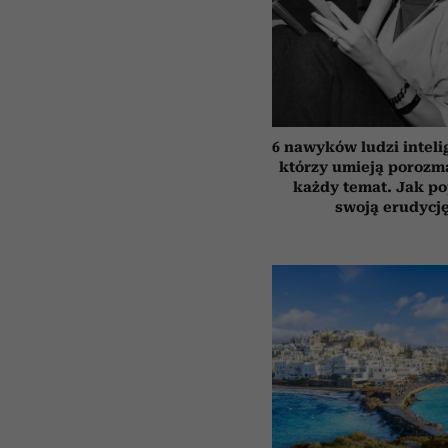
6 nawyków ludzi inteli
którzy umieją porozm
każdy temat. Jak p
swoją erudycj