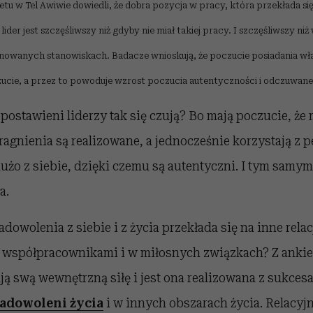
u w Tel Awiwie dowiedli, że dobra pozycja w pracy, która przekłada si
lider jest szczęśliwszy niż gdyby nie miał takiej pracy. I szczęśliwszy niż
onowanych stanowiskach. Badacze wnioskują, że poczucie posiadania w
cie, a przez to powoduje wzrost poczucia autentyczności i odczuwan
ostawieni liderzy tak się czują? Bo mają poczucie, że
pragnienia są realizowane, a jednocześnie korzystają z 
dużo z siebie, dzięki czemu są autentyczni. I tym samym
a.
dowolenia z siebie i z życia przekłada się na inne relac
e współpracownikami i w miłosnych związkach? Z ankie
ują swą wewnętrzną siłę i jest ona realizowana z sukces
adowoleni życia
i w innych obszarach życia. Relacyj