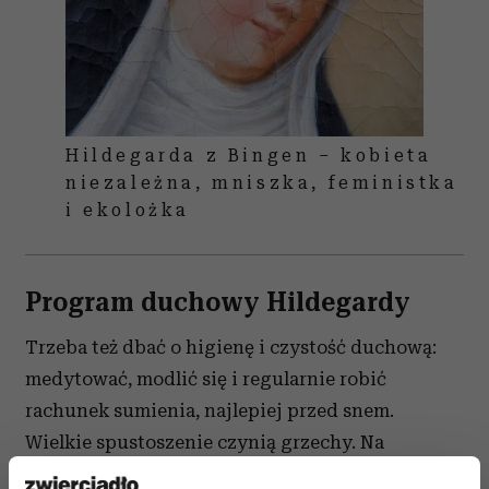
Hildegarda z Bingen – kobieta
niezależna, mniszka, feministka
i ekolożka
Program duchowy
Hildegardy
Trzeba też dbać o higienę i czystość duchową:
medytować, modlić się i regularnie robić
rachunek sumienia, najlepiej przed snem.
Wielkie spustoszenie czynią grzechy. Na
przykład tchórzostwo zżera człowieka, więc jako