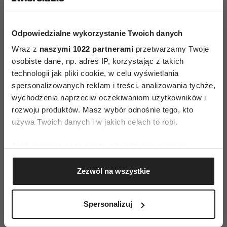
antidotum konieczna jest odwaga. Rozpasanie
domaga się dyscypliny i porządku. Pycha–
Odpowiedzialne wykorzystanie Twoich danych
pokory. Zgorzkniałość, zazdrość – miłości.
Wraz z
naszymi 1022 partnerami
przetwarzamy Twoje
Rozpacz i desperacja – nadziei. Gnuśność i letarg
osobiste dane, np. adres IP, korzystając z takich
– męstwa, energii, a ból istnienia – radości.
technologii jak pliki cookie, w celu wyświetlania
spersonalizowanych reklam i treści, analizowania tychże,
Ciało w ruchu
wychodzenia naprzeciw oczekiwaniom użytkowników i
rozwoju produktów. Masz wybór odnośnie tego, kto
Ważny jest codzienny spacer, który poprawia
używa Twoich danych i w jakich celach to robi.
krążenie i uspokaja. Hildegarda poleca też taniec
i odpowiednią dawkę snu. Gdy do powyższych
Jeśli wyrazisz na to zgodę, chcielibyśmy również:
programów dołączymy wybraną aktywność
Gromadzić dane dotyczące Twojej lokalizacji
Zezwól na wszystkie
geograficznej z dokładnością nawet do kilku metrów
fizyczną, powoli obszar cielesny i duchowy
Identyfikować Twoje urządzenie, aktywnie
zaczną się równoważyć. Wrócimy do harmonii z
analizując charakteryzującego je zbiory danych
naturą, będzie się dobrze działo w całym
Spersonalizuj
(fingerprinting, czyli wirtualny odcisk palca)
kosmicznym wymiarze naszego świata.
Dowiedz się więcej odnośnie tego, jak Twoje osobiste