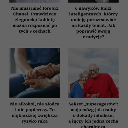
Nie musi mieć torebki
6 nawyków ludzi
Chanel. Prawdziwie
inteligentnych, którzy
elegancką kobietę
umieją porozmawiać
można rozpoznać po
na każdy temat. Jak
tych 9 cechach
poprawić swoją
erudycję?
Nie alkohol, nie słońce
Sekret „superagerów”:
i nie papierosy. To
mają mózg jak osoby
najbardziej zwiększa
o dekady młodsze,
ryzyko raka
a łączy ich jedna cecha
charakteru