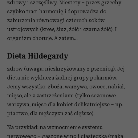
zdrowy i szczęśliwy. Niestety – przez grzechy
szybko traci harmonię i doprowadza do
zaburzenia równowagi czterech soków
ustrojowych (krew, śluz, żółć i czarna żółć). I
organizm choruje. A zatem...
Dieta Hildegardy
zdrow (uwaga: nieskrzyżowany z pszenicą). Jej
dieta nie wyklucza żadnej grupy pokarmów.
Jemy wszystko: zboża, warzywa, owoce, nabiał,
mięso, ale z zastrzeżeniami (tylko sezonowe
warzywa, mięso dla kobiet delikatniejsze – np.
ptactwo, dla mężczyzn zaś cięższe).
Na przykład: na wzmocnienie systemu
nerwowego – gaszone wino i ciasteczka (mąka