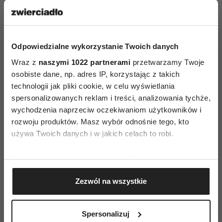
w nurcie poznawczo-behawioralnym (CBT).
Potraktuj moją odpowiedź jako ukierunkowanie,
a nie diagnozę.
Odpowiedzialne wykorzystanie Twoich danych
Wraz z
naszymi 1022 partnerami
przetwarzamy Twoje
osobiste dane, np. adres IP, korzystając z takich
technologii jak pliki cookie, w celu wyświetlania
spersonalizowanych reklam i treści, analizowania tychże,
wychodzenia naprzeciw oczekiwaniom użytkowników i
AUTOPROMOCJA
rozwoju produktów. Masz wybór odnośnie tego, kto
używa Twoich danych i w jakich celach to robi.
Jeśli wyrazisz na to zgodę, chcielibyśmy również:
Gromadzić dane dotyczące Twojej lokalizacji
Zezwól na wszystkie
geograficznej z dokładnością nawet do kilku metrów
Identyfikować Twoje urządzenie, aktywnie
analizując charakteryzującego je zbiory danych
Spersonalizuj
(fingerprinting, czyli wirtualny odcisk palca)