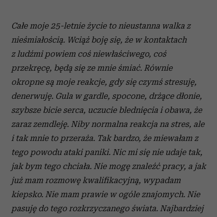
Całe moje 25-letnie życie to nieustanna walka z
nieśmiałością. Wciąż boję się, że w
kontaktach
z ludźmi powiem coś niewłaściwego, coś
przekręcę, będą się ze mnie śmiać. Równie
okropne są moje reakcje, gdy się czymś stresuję,
denerwuję. Gula w
gardle, spocone, drżące dłonie,
szybsze bicie serca, uczucie blednięcia i
obawa, że
zaraz zemdleję. Niby normalna reakcja na stres, ale
i
tak mnie to przeraża. Tak bardzo, że miewałam z
tego powodu ataki paniki. Nic mi się nie udaje tak,
jak bym tego chciała. Nie mogę znaleźć pracy, a
jak
już mam rozmowę kwalifikacyjną, wypadam
kiepsko. Nie mam prawie w
ogóle znajomych. Nie
pasuję do tego rozkrzyczanego świata.
Najbardziej