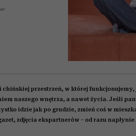
 5,
osób, które biorą na siebie za
powinien znać odpowiedź
Wiemy, gdzie go kupić
Miller s. 5, odc. 6]
sezon jesień–zima 2
mężczyzna jest mn
dużo
reaktywny”
ENT
i chińskiej przestrzeń, w której funkcjonujemy, 
iem naszego wnętrza, a nawet życia. Jeśli pan
szystko idzie jak po grudzie, zmień coś w miesz
 gazet, zdjęcia ekspartnerów – od razu napłynie