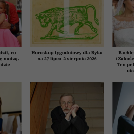
ził, co
Horoskop tygodniowy dla Byka
Bachle
ię nudzą.
na 27 lipca–2 sierpnia 2026
i Zakośc
ędzie
Ten peł
h
obe