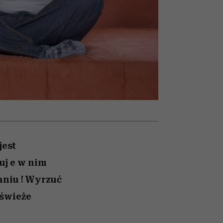
026/27
iej
zupełny brak ogłady
mogą zrobić rodzice
girls”
jest
uj e w nim
kaniu ! Wyrzuć
 świeże