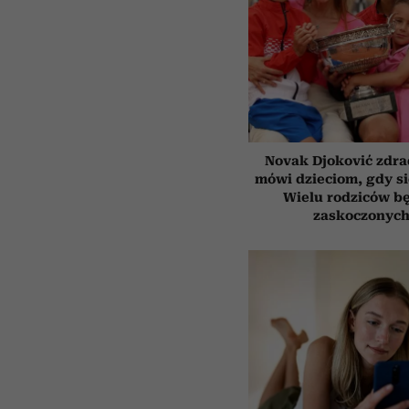
Novak Djoković zdrad
mówi dzieciom, gdy s
Wielu rodziców b
zaskoczonyc