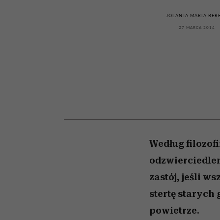
kawę z Kasią Miller”, s.
rachunek sumienia
modelowania
weterynarz”
odc. 7]
JOLANTA MARIA BER
27 MARCA 2014
Według filozofi
odzwierciedlen
zastój, jeśli w
stertę starych
powietrze.