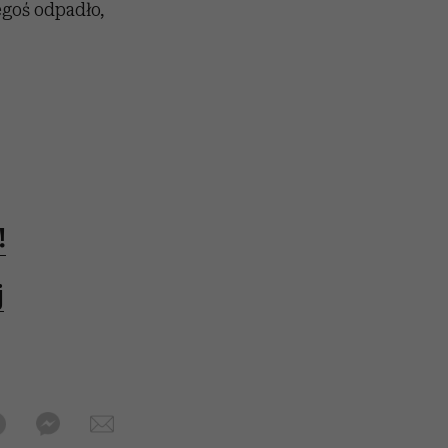
egoś odpadło,
!
j