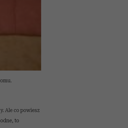
łomu.
y. Ale co powiesz
modne, to