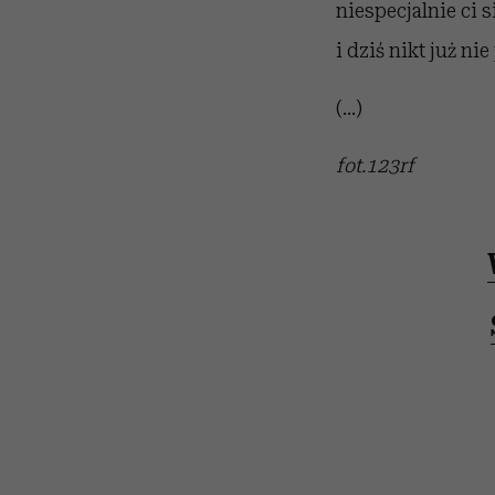
niespecjalnie ci 
i dziś nikt już ni
(...)
fot.123rf