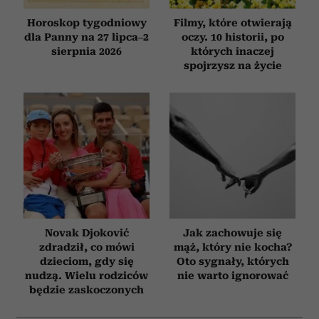
otrzymanymi od Ciebie lub uzyskanymi podczas
Horoskop tygodniowy
Filmy, które otwierają
korzystania z ich usług.
dla Panny na 27 lipca–2
oczy. 10 historii, po
sierpnia 2026
których inaczej
spojrzysz na życie
Novak Djoković
Jak zachowuje się
zdradził, co mówi
mąż, który nie kocha?
dzieciom, gdy się
Oto sygnały, których
nudzą. Wielu rodziców
nie warto ignorować
będzie zaskoczonych