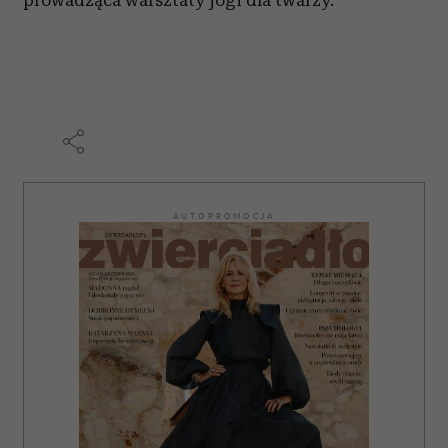
prowadząca warsztaty jogi dla twarzy.
AUTOPROMOCJA