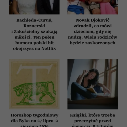
Bachleda-Curuś,
Novak Djoković
Roznerski
zdradził, co mówi
i Zakościelny szukają
dzieciom, gdy się
miłości. Ten pełen
nudzą. Wielu rodziców
humoru polski hit
będzie zaskoczonych
obejrzysz na Netflix
Horoskop tygodniowy
Książki, które trzeba
dla Byka na 27 lipca–2
przeczytać przed
sierpnia 2026
śmiercią. 5 tytułów