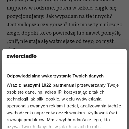
najpierw w rodzinie, potem w szkole, ciągle się
pozycjonujemy: Jak wypadam na tle innych?
Jestem lepsza czy gorsza? I nie ma w tym niczego
złego, dopóki to, co powiedzą lub nawet pomyślą
„oni”, nie staje się ważniejsze od tego, co myśli
„ja”.
Wiecej w Sensie 07/2015.
Odpowiedzialne wykorzystanie Twoich danych
Kup teraz!
Wraz z
naszymi 1022 partnerami
przetwarzamy Twoje
osobiste dane, np. adres IP, korzystając z takich
SENS także w wersji
technologii jak pliki cookie, w celu wyświetlania
spersonalizowanych reklam i treści, analizowania tychże,
elektronicznej
wychodzenia naprzeciw oczekiwaniom użytkowników i
rozwoju produktów. Masz wybór odnośnie tego, kto
używa Twoich danych i w jakich celach to robi.