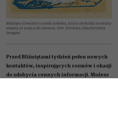
Bliźnięta (Gemini) to znak zodiaku, który obchodzi urodziny
między 21 maja a 20 czerwca. (Fot. Fototeca Gilardi/Getty
Images)
Przed Bliźniętami tydzień pełen nowych
kontaktów, inspirujących rozmów i okazji
do zdobycia cennych informacji. Możesz
odnieść wrażenie, że wiele spraw
zaczyna układać się na twoją korzyść,
jeśli tylko odważysz się wyjść z
inicjatywą.