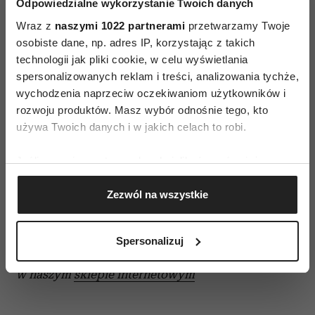
Odpowiedzialne wykorzystanie Twoich danych
nogami? Pewnie, że można podziwiać ich piękne
Wraz z
naszymi 1022 partnerami
przetwarzamy Twoje
włosy, piękne figury, ale przecież one wszystkie
osobiste dane, np. adres IP, korzystając z takich
są identyczne! Bo mają służyć jedynie do
technologii jak pliki cookie, w celu wyświetlania
rozrywki. One nie są postaciami, osobowościami,
spersonalizowanych reklam i treści, analizowania tychże,
nie budują z widzami relacji.
wychodzenia naprzeciw oczekiwaniom użytkowników i
rozwoju produktów. Masz wybór odnośnie tego, kto
używa Twoich danych i w jakich celach to robi.
KATARZYNA MILLER
psycholożka,
Jeśli wyrazisz na to zgodę, chcielibyśmy również:
psychoterapeutka, pisarka, filozofka, poetka.
Gromadzić dane dotyczące Twojej lokalizacji
Autorka wielu książek i poradników
Zezwól na wszystkie
geograficznej z dokładnością nawet do kilku metrów
psychologicznych, m.in. „Kup kochance męża
Identyfikować Twoje urządzenie, aktywnie
analizując charakteryzującego je zbiory danych
kwiaty”, „Seksownik” i „Chcę być kochana tak jak
Spersonalizuj
(fingerprinting, czyli wirtualny odcisk palca)
chcę”. Książki Katarzyny Miller do nabycia
Dowiedz się więcej odnośnie tego, jak Twoje osobiste
w naszym
sklepie internetowym
dane są przetwarzane oraz ustaw własne preferencje w
sekcji szczegółów
. W Deklaracji plików cookie możesz