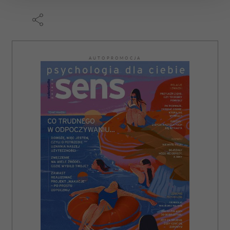
zmienić lub wycofać swoją zgodę w dowolnej chwili.
Wykorzystujemy pliki cookie do spersonalizowania treści
i reklam, aby oferować funkcje społecznościowe i
analizować ruch w naszej witrynie. Informacje o tym, jak
AUTOPROMOCJA
korzystasz z naszej witryny, udostępniamy partnerom
społecznościowym, reklamowym i analitycznym.
Partnerzy mogą połączyć te informacje z innymi danymi
otrzymanymi od Ciebie lub uzyskanymi podczas
korzystania z ich usług.