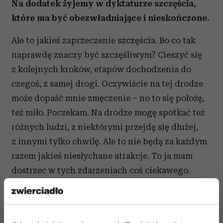
Na dodatek żyjemy w dyktaturze szczęścia,
które ma być obezwładniające i nieskończone.
Ale to jakieś zaprzeczenie szczęścia. Bo co tak
naprawdę znaczy być szczęśliwym? Cieszyć się
z kolejnych kroków, etapów dochodzenia do
czegoś, z samej drogi. Oczywiście na tej drodze
może dopaść mnie zmęczenie – no to się położę,
też miło. Poczekam. Na drodze mogę spotkać też
różnych ludzi, z niektórymi przejdę się dłużej,
z innymi tylko chwilę. Ale to nie będą za każdym
razem jakieś niesłychane atrakcje. To ja mam
dostrzec w tych zdarzeniach coś ciekawego.
Powiedz, dlaczego obecnie jest coraz mniej
aktorskiej piosenki, a coraz więcej panienek,
które rozebrane do golasa fikają na scenie