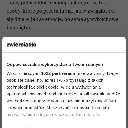
domy pełne chłodu emocjonalnego. I są też
osoby, które po prostu lubią, jak w związku coś
się dzieje, jak są emocje, bo same są wybuchowe
i namiętne.
Wiecej w Sensie 03/2016.
Kup teraz!
Odpowiedzialne wykorzystanie Twoich danych
Wraz z
naszymi 1022 partnerami
przetwarzamy Twoje
SENS także w wersji
osobiste dane, np. adres IP, korzystając z takich
technologii jak pliki cookie, w celu wyświetlania
elektronicznej
spersonalizowanych reklam i treści, analizowania tychże,
wychodzenia naprzeciw oczekiwaniom użytkowników i
rozwoju produktów. Masz wybór odnośnie tego, kto
używa Twoich danych i w jakich celach to robi.