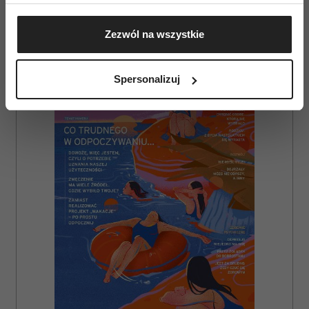
Jeśli wyrazisz na to zgodę, chcielibyśmy również:
Gromadzić dane dotyczące Twojej lokalizacji
Zezwól na wszystkie
geograficznej z dokładnością nawet do kilku metrów
AUTOPROMOCJA
Identyfikować Twoje urządzenie, aktywnie
analizując charakteryzującego je zbiory danych
Spersonalizuj
(fingerprinting, czyli wirtualny odcisk palca)
Dowiedz się więcej odnośnie tego, jak Twoje osobiste
dane są przetwarzane oraz ustaw własne preferencje w
sekcji szczegółów
. W Deklaracji plików cookie możesz
zmienić lub wycofać swoją zgodę w dowolnej chwili.
Wykorzystujemy pliki cookie do spersonalizowania treści
i reklam, aby oferować funkcje społecznościowe i
analizować ruch w naszej witrynie. Informacje o tym, jak
korzystasz z naszej witryny, udostępniamy partnerom
społecznościowym, reklamowym i analitycznym.
Partnerzy mogą połączyć te informacje z innymi danymi
otrzymanymi od Ciebie lub uzyskanymi podczas
korzystania z ich usług.