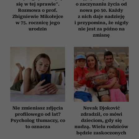
się w tej sprawie”.
o zaczynaniu życia od
Rozmowa o prof.
nowa po 50. Każdy
Zbigniewie Mikołejce
z nich daje nadzieję
w 75. rocznicę jego
i przypomina, że nigdy
urodzin
nie jest za późno na
zmianę
Nie zmieniasz zdjęcia
Novak Djoković
profilowego od lat?
zdradził, co mówi
Psycholog tłumaczy, co
dzieciom, gdy się
to oznacza
nudzą. Wielu rodziców
będzie zaskoczonych