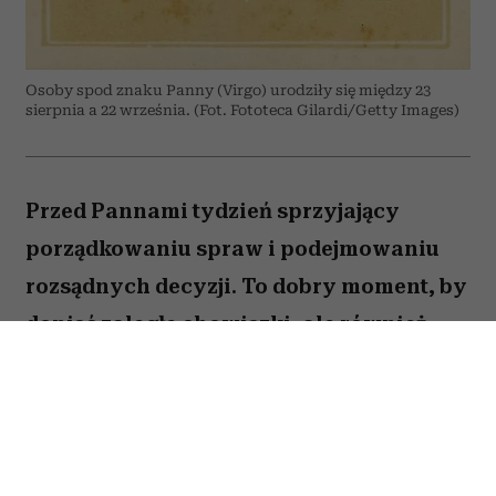
Osoby spod znaku Panny (Virgo) urodziły się między 23
sierpnia a 22 września. (Fot. Fototeca Gilardi/Getty Images)
Przed Pannami tydzień sprzyjający
porządkowaniu spraw i podejmowaniu
rozsądnych decyzji. To dobry moment, by
dopiąć zaległe obowiązki, ale również
zastanowić się, które z nich naprawdę są
warte twojej energii. Nie wszystko musisz
zrobić od razu. Sprawdź, co gwiazdy
przygotowały dla Panny na okres od 27