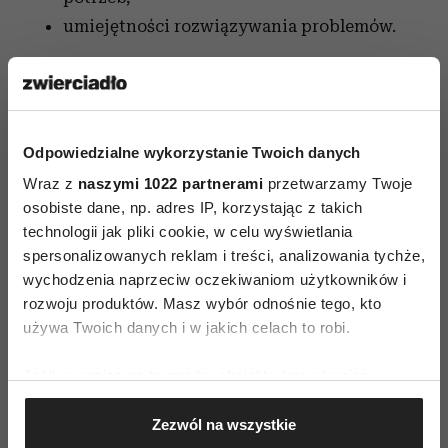
umiejętności rozwiązywania problemów.
Partner o rozwiniętej inteligencji emocjonalnej
to osoba o wysokiej samoświadomości,
zdolnościach adaptacyjnych, adekwatnej
Odpowiedzialne wykorzystanie Twoich danych
samoocenie
i samokontroli. No i ponoć
Wraz z
naszymi 1022 partnerami
przetwarzamy Twoje
najseksowniejszym organem jest… ludzki mózg
osobiste dane, np. adres IP, korzystając z takich
Czy inteligencji emocjonalnej można się
technologii jak pliki cookie, w celu wyświetlania
spersonalizowanych reklam i treści, analizowania tychże,
nauczyć? Można ją zwiększyć poprzez
wychodzenia naprzeciw oczekiwaniom użytkowników i
ćwiczenie samoobserwacji i praktyki
rozwoju produktów. Masz wybór odnośnie tego, kto
obecności.
używa Twoich danych i w jakich celach to robi.
Jeśli wyrazisz na to zgodę, chcielibyśmy również:
Zrób ćwiczenie:
Gromadzić dane dotyczące Twojej lokalizacji
Zezwól na wszystkie
geograficznej z dokładnością nawet do kilku metrów
Stań prosto, ale swobodnie