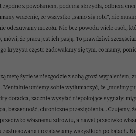
jest zgodne z powołaniem, podcina skrzydła, odbiera ener
o mamy wrażenie, że wszystko „samo się robi”, nie musi
nie odczuwamy mozołu. Nie bez powodu wiele osób, któ
mówi, że praca jest ich pasją. To prawdziwi szczęścia
go kryzysu często zadowalamy się tym, co mamy, poni
szą metę życie w niezgodzie z sobą grozi wypaleniem, 
. Mentalnie umiemy sobie wytłumaczyć, że „musimy prz
ądry doradca, zacznie wysyłać niepokojące sygnały: mig
upa, bezsenność, chroniczne przeziębienia… Czujemy, ż
 przeciwko własnemu zdrowiu, a nawet przeciwko własn
zestresowane i rozstawiamy wszystkich po kątach. Nie