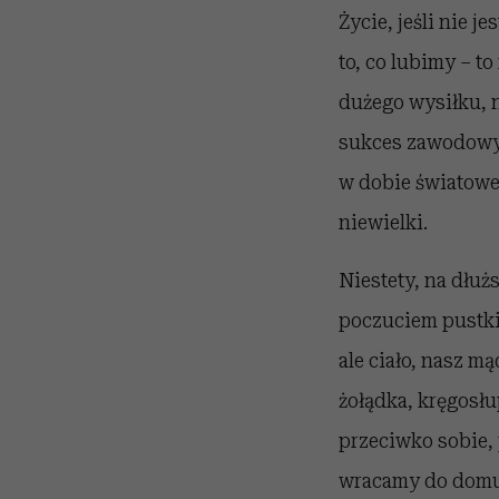
Życie, jeśli nie 
to, co lubimy – t
dużego wysiłku, 
sukces zawodowy, 
w dobie światowe
niewielki.
Niestety, na dłuż
poczuciem pustki
ale ciało, nasz m
żołądka, kręgosł
przeciwko sobie,
wracamy do domu 