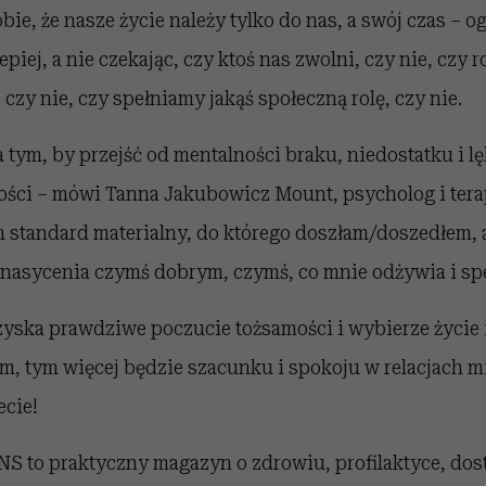
ie, że nasze życie należy tylko do nas, a swój czas – o
piej, a nie czekając, czy ktoś nas zwolni, czy nie, czy
 czy nie, czy spełniamy jakąś społeczną rolę, czy nie.
 tym, by przejść od mentalności braku, niedostatku i l
tości – mówi Tanna Jakubowicz Mount, psycholog i tera
n standard materialny, do którego doszłam/doszedłem, 
nasycenia czymś dobrym, czymś, co mnie odżywia i spe
zyska prawdziwe poczucie tożsamości i wybierze życie 
, tym więcej będzie szacunku i spokoju w relacjach m
ecie!
to praktyczny magazyn o zdrowiu, profilaktyce, do