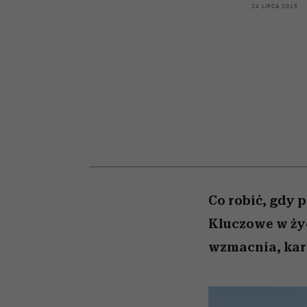
kawę z Kasią Miller”, s.
artystkę
girls”
24 LIPCA 2015
odc. 7]
Co robić, gdy 
Kluczowe w ży
wzmacnia, karm