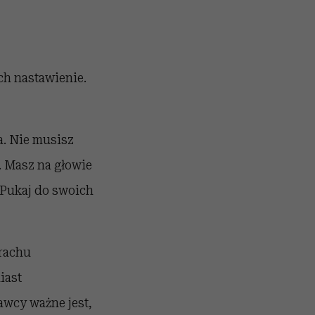
ch nastawienie.
a. Nie musisz
. Masz na głowie
 Pukaj do swoich
trachu
iast
awcy ważne jest,