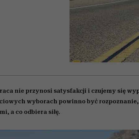
 5,
zupełny brak ogłady
wśród najchętniej
Miller s. 5, odc. 6]
Raport Lyst ujaw
pierwszy zwiast
oglądanych na Netflixie
najbardziej pożąd
ubrania i marki se
praca nie przynosi satysfakcji i czujemy się wy
ciowych wyborach powinno być rozpoznanie,
i, a co odbiera siłę.