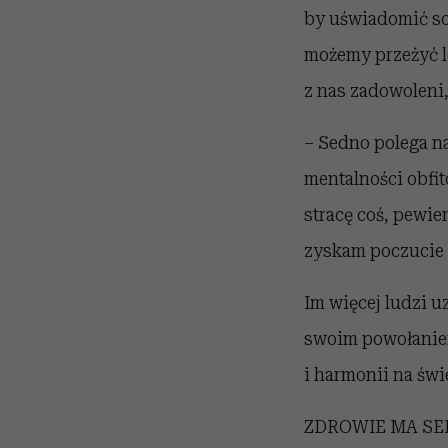
by uświadomić sob
możemy przeżyć le
z nas zadowoleni,
– Sedno polega na
mentalności obfi
stracę coś, pewie
zyskam poczucie 
Im więcej ludzi u
swoim powołaniem
i harmonii na świ
ZDROWIE MA SENS 