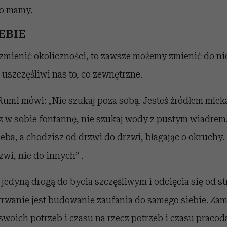
co mamy.
IEBIE
 zmienić okoliczności, to zawsze możemy zmienić do ni
 uszczęśliwi nas to, co zewnętrzne.
Rumi mówi: „Nie szukaj poza sobą. Jesteś źródłem mlek
z w sobie fontannę, nie szukaj wody z pustym wiadrem
eba, a chodzisz od drzwi do drzwi, błagając o okruchy.
wi, nie do innych” .
 jedyną drogą do bycia szczęśliwym i odcięcia się od s
trwanie jest budowanie zaufania do samego siebie. Zam
woich potrzeb i czasu na rzecz potrzeb i czasu pracod