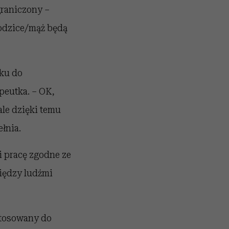
graniczony –
 rodzice/mąż będą
ęku do
peutka. – OK,
ale dzięki temu
łnia.
i pracę zgodne ze
iędzy ludźmi
stosowany do