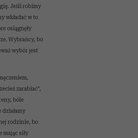
gię. Jeśli robimy
my wkładać w to
re osiągnęły
rze. Wybrańcy, bo
eważ wybór jest
zmęczeniem,
ecież zarabiać”,
reny, bóle
e działamy
ej rodzinie, bo
 mając siły