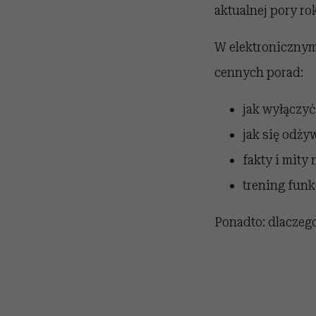
aktualnej pory ro
W elektroniczny
cennych porad:
jak wyłączyć
jak się odży
fakty i mity
trening funk
Ponadto: dlaczego