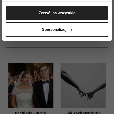
Jeśli wyrazisz na to zgodę, chcielibyśmy również:
ZAMÓW
Gromadzić dane dotyczące Twojej lokalizacji
Zezwól na wszystkie
geograficznej z dokładnością nawet do kilku metrów
WYDANIE DRUKOWANE
Identyfikować Twoje urządzenie, aktywnie
analizując charakteryzującego je zbiory danych
E-WYDANIE
Spersonalizuj
(fingerprinting, czyli wirtualny odcisk palca)
Dowiedz się więcej odnośnie tego, jak Twoje osobiste
dane są przetwarzane oraz ustaw własne preferencje w
sekcji szczegółów
. W Deklaracji plików cookie możesz
zmienić lub wycofać swoją zgodę w dowolnej chwili.
Wykorzystujemy pliki cookie do spersonalizowania treści
i reklam, aby oferować funkcje społecznościowe i
analizować ruch w naszej witrynie. Informacje o tym, jak
korzystasz z naszej witryny, udostępniamy partnerom
społecznościowym, reklamowym i analitycznym.
Partnerzy mogą połączyć te informacje z innymi danymi
otrzymanymi od Ciebie lub uzyskanymi podczas
korzystania z ich usług.
Bachleda-Curuś,
Jak zachowuje się