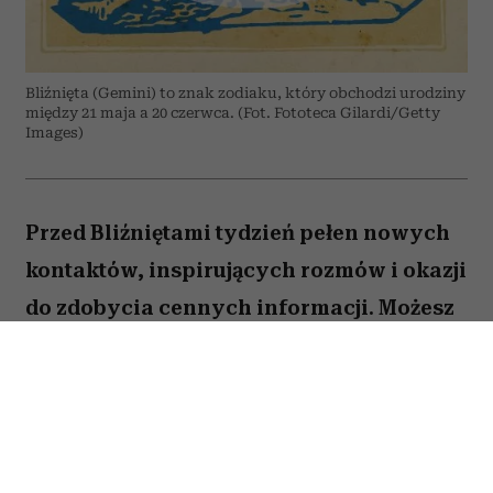
Bliźnięta (Gemini) to znak zodiaku, który obchodzi urodziny
między 21 maja a 20 czerwca. (Fot. Fototeca Gilardi/Getty
Images)
Przed Bliźniętami tydzień pełen nowych
kontaktów, inspirujących rozmów i okazji
do zdobycia cennych informacji. Możesz
odnieść wrażenie, że wiele spraw
zaczyna układać się na twoją korzyść,
jeśli tylko odważysz się wyjść z
inicjatywą.