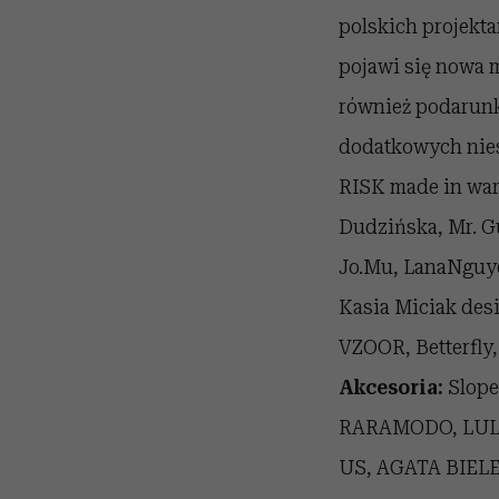
polskich projekta
pojawi się nowa
również podarunki
dodatkowych nie
RISK made in wa
Dudzińska, Mr. 
Jo.Mu, LanaNguy
Kasia Miciak des
VZOOR, Betterfly
Akcesoria:
Slope
RARAMODO, LULL,
US, AGATA BIELEŃ