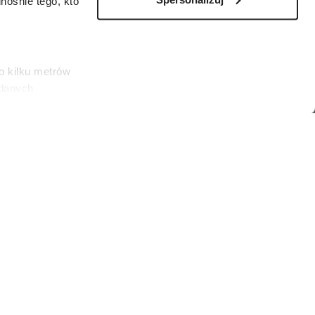
ośnie tego, kto
o kilku metrów
 danych
łasne
ać swoją zgodę w
społecznościowe
odziły się między 23 sierpnia a 22 września.
dostępniamy
es)
nformacje z
 podejmowaniu
wiązki, ale