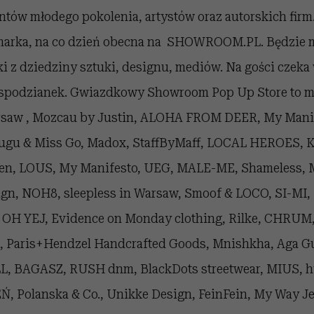
ntów młodego pokolenia, artystów oraz autorskich firm
 marka, na co dzień obecna na SHOWROOM.PL. Będzie 
 z dziedziny sztuki, designu, mediów. Na gości czeka 
spodzianek. Gwiazdkowy Showroom Pop Up Store to m.
rsaw , Mozcau by Justin, ALOHA FROM DEER, My Mani
Gugu & Miss Go, Madox, StaffByMaff, LOCAL HEROES, 
en, LOUS, My Manifesto, UEG, MALE-ME, Shameless,
ign, NOH8, sleepless in Warsaw, Smoof & LOCO, SI-MI,
, OH YEJ, Evidence on Monday clothing, Rilke, CHRUM, 
, Paris+Hendzel Handcrafted Goods, Mnishkha, Aga Gu
 BAGASZ, RUSH dnm, BlackDots streetwear, MIUS, 
, Polanska & Co., Unikke Design, FeinFein, My Way Jew