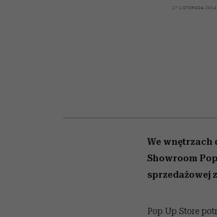
powinien znać odpowi
kawę z Kasią Miller”, s.
mężczyzna jest mnie
modelowania
weterynarz”
17 LISTOPADA 2014
reaktywny”
odc. 7]
We wnętrzach 
Showroom Pop U
sprzedażowej 
Pop Up Store pot