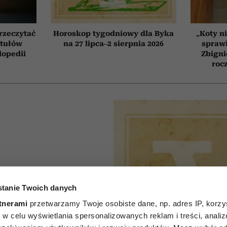
przeczytać
Horoskop tygodniowy dla Byka
„Koty ni
ytułów
na 27 lipca–2 sierpnia 2026
sprawi
lopedii
Zbigni
roc
tanie Twoich danych
P
tnerami
przetwarzamy Twoje osobiste dane, np. adres IP, korzys
godniowy
ie, w celu wyświetlania spersonalizowanych reklam i treści, anali