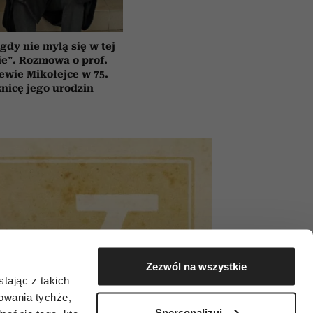
gdy nie mylą się w tej
e”. Rozmowa o prof.
ewie Mikołejce w 75.
znicę jego urodzin
Zezwól na wszystkie
tając z takich
zowania tychże,
Spersonalizuj