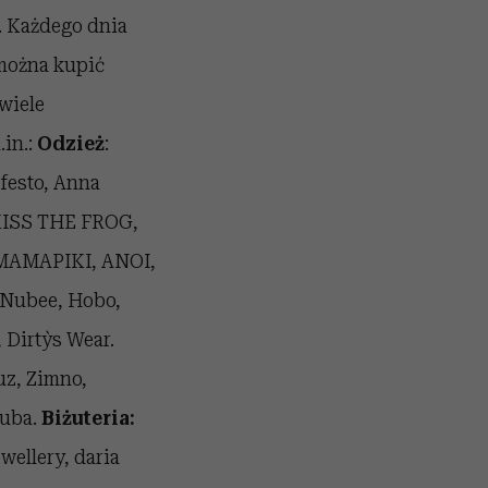
. Każdego dnia
można kupić
wiele
in.:
Odzież
:
festo, Anna
KISS THE FROG,
 MAMAPIKI, ANOI,
 Nubee, Hobo,
Dirty`s Wear.
z, Zimno,
huba.
Biżuteria:
ellery, daria