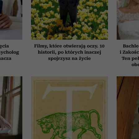
ęcia
Filmy, które otwierają oczy. 10
Bachle
sycholog
historii, po których inaczej
i Zakośc
nacza
spojrzysz na życie
Ten peł
obe