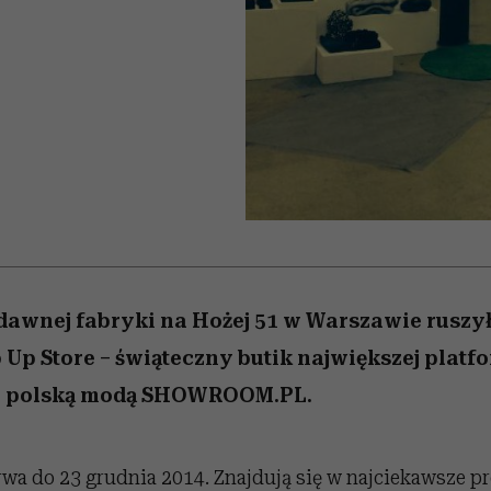
edź
 5,
j
Wiemy, gdzie go kupić
mogą zrobić rodzice
Miller s. 5, odc. 6]
sezon jesień–zima 2
niż się wydaje
dawnej fabryki na Hożej 51 w Warszawie rusz
p Store – świąteczny butik największej platf
z polską modą SHOWROOM.PL.
rwa do 23 grudnia 2014. Znajdują się w najciekawsze 