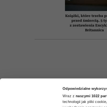
Książki, które trzeba 
przed śmiercią. 5 t
z zestawienia Encyk
Britannica
Odpowiedzialne wykorzys
HOROSKO
Wraz z
naszymi 1022 par
Horoskop ty
technologii jak pliki cook