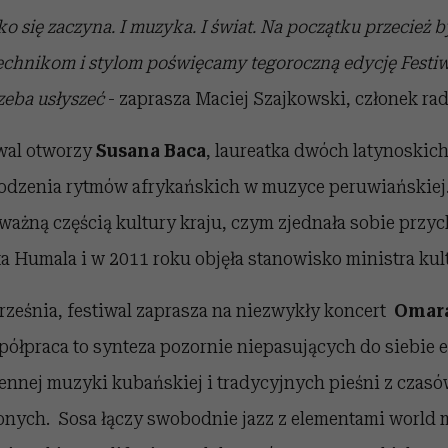
o się zaczyna. I muzyka. I świat. Na początku przecież b
chnikom i stylom poświęcamy tegoroczną edycję Festi
rzeba usłyszeć
- zaprasza Maciej Szajkowski, członek ra
iwal otworzy
Susana Baca
, laureatka dwóch latynoski
dzenia rytmów afrykańskich w muzyce peruwiańskiej. T
ważną częścią kultury kraju, czym zjednała sobie przy
a Humala i w 2011 roku objęła stanowisko ministra kul
rześnia, festiwal zaprasza na niezwykły koncert
Omara
spółpraca to synteza pozornie niepasujących do siebie
ennej muzyki kubańskiej i tradycyjnych pieśni z czasó
nych. Sosa łączy swobodnie jazz z elementami world m