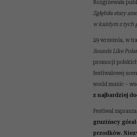
Rozgrzewała publ
Zgłębiła stary am
w każdym z tych 
29 września, w tr
Sounds Like Pola
promocji polskich
festiwalowej scen
world music – ws
z najbardziej d
Festiwal zaprasz
gruzińscy góral
przodków.
Niez