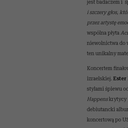
jest badaczem i
ś
i szczery głos, k
przez artystę emo
wspólna płyta
Acr
niewolnictwa do 
ten unikalny mate
Koncertem finało
izraelskiej.
Ester
stylami śpiewu o
Happens
krytycy 
debiutancki alb
koncertową po USA