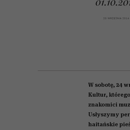
01.10.20
powinien znać odpowi
kawę z Kasią Miller”, s.
weterynarz”
odc. 7]
20 WRZEŚNIA 2016
W sobotę, 24 w
Kultur, któreg
znakomici muzy
Usłyszymy peru
haitańskie pi