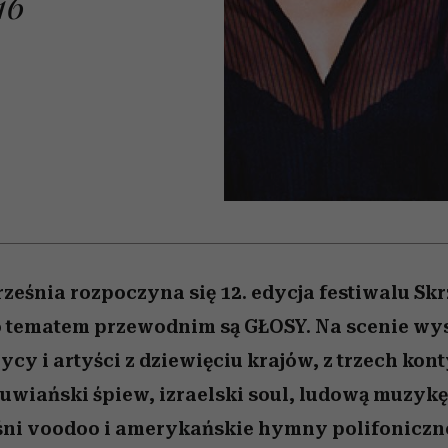
16
edź
 5,
przekraczają swoje granice
Wiemy, gdzie go kupić
Miller s. 5, odc. 6]
sezon jesień–zima 2
zaskakujący fawo
w seksie?
rześnia rozpoczyna się 12. edycja festiwalu S
o tematem przewodnim są GŁOSY. Na scenie wy
cy i artyści z dziewięciu krajów, z trzech kon
wiański śpiew, izraelski soul, ludową muzykę 
eśni voodoo i amerykańskie hymny polifoniczn