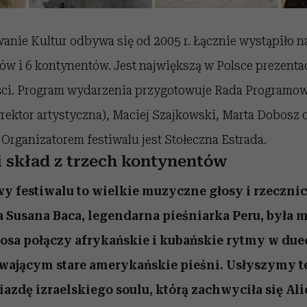
anie Kultur odbywa się od 2005 r. Łącznie wystąpiło n
jów i 6 kontynentów. Jest największą w Polsce prezenta
ści. Program wydarzenia przygotowuje Rada Programow
ektor artystyczna), Maciej Szajkowski, Marta Dobosz 
rganizatorem festiwalu jest Stołeczna Estrada.
 skład z trzech kontynentów
wy festiwalu to wielkie muzyczne głosy i rzeczn
a Susana Baca, legendarna pieśniarka Peru, była m
osa połączy afrykańskie i kubańskie rytmy w du
ającym stare amerykańskie pieśni. Usłyszymy te
zdę izraelskiego soulu, którą zachwyciła się Ali