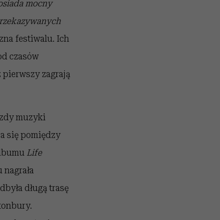
osiada mocny
 przekazywanych
na festiwalu. Ich
od czasów
 pierwszy zagrają
azdy muzyki
a się pomiędzy
 albumu
Life
u nagrała
odbyła długą trasę
tonbury.