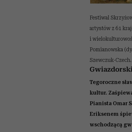
Festiwal Skrzyżow
artystów z 61 kra
i wielokulturowo
Pomianowska (dyr
Szewczuk-Czech. O
Gwiazdorski
Tegoroczne sła
kultur. Zaśpiew
Pianista Omar S
Eriksenem śpiew
wschodzącą gwia