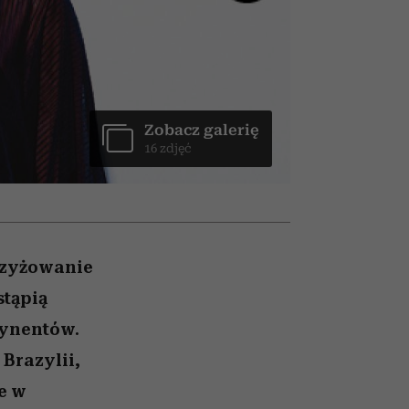
026/27
ryt
to dla nich zarwiesz noc
zupełny brak ogłady
girls”
Zobacz galerię
16 zdjęć
krzyżowanie
stąpią
tynentów.
Brazylii,
e w