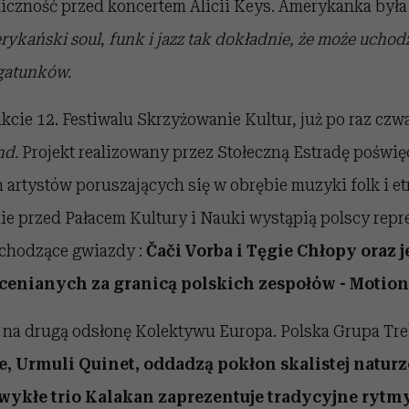
iczność przed koncertem Alicii Keys. Amerykanka była
erykański soul
,
funk i jazz tak dokładnie, że może uchod
gatunków.
akcie 12. Festiwalu Skrzyżowanie Kultur, już po raz czw
nd.
Projekt realizowany przez Stołeczną Estradę poświę
 artystów poruszających się w obrębie muzyki folk i et
ie przed Pałacem Kultury i Nauki wystąpią polscy repr
chodzące gwiazdy :
Čači Vorba i Tęgie Chłopy oraz 
ocenianych za granicą polskich zespołów - Motion 
a na drugą odsłonę Kolektywu Europa. Polska Grupa Tr
e, Urmuli Quinet,
oddadzą pokłon skalistej natur
wykłe trio Kalakan zaprezentuje tradycyjne ryt