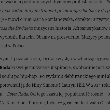
piewakiem polifonicznych hymnów protestanckich -
P
tóry jak żaden inny instrument przekonuje słuchaczy do
cji –
mówi o nim Maria Pomianowska, dyrektor artystycz
oss the Divide
to muzyczna historia Afroamerykanów 
wybrania Baracka Obamy na prezydenta. Muzycy po raz
riał w Polsce.
wym, 1 października, będzie występ wschodzącej gwi
 Rada
krzyżuje muzyczne inspiracje, swobodnie porusz
d soulu po hip-hop. Po wydaniu debiutanckiego mini
porównali ją do Niny Simone i Lauryn Hill. W 2014 rok
um –
Ester Rada.
Od tego czasu jej popularność rośnie – 
, Kanadzie i Europie, była też gościem festiwalu Glas