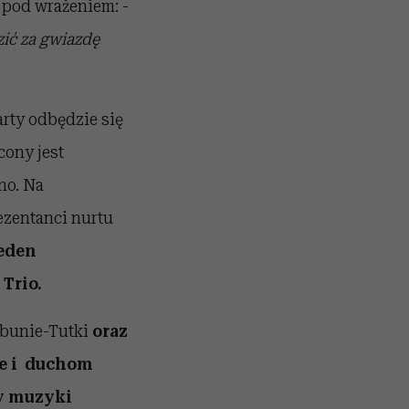
 pod wrażeniem: -
zić za gwiazdę
arty odbędzie się
cony jest
no. Na
ezentanci nurtu
jeden
Trio.
ebunie-Tutki
oraz
ze i duchom
my muzyki