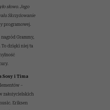
yło słowo. Jego
walu Skrzyżowanie
dy programowej.
ch nagród Grammy,
o dzięki niej ta
chylność
tury.
 Sosy i Tima
 elementów –
w założycielskich
usic. Eriksen