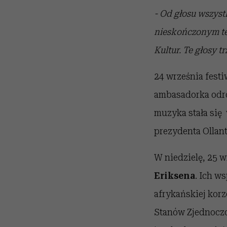
- Od głosu wszystk
nieskończonym te
Kultur. Te głosy t
24 września fest
ambasadorka odro
muzyka stała się 
prezydenta Ollant
W niedzielę, 25 w
Eriksena
. Ich w
afrykańskiej korz
Stanów Zjednoczo