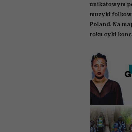
unikatowym poł
muzyki folkowe
Poland. Na map
roku cykl konc