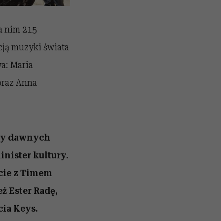
a nim 215
cją muzyki świata
a: Maria
oraz Anna
icy dawnych
inister kultury.
ecie z Timem
ż Ester Radę,
cia Keys.