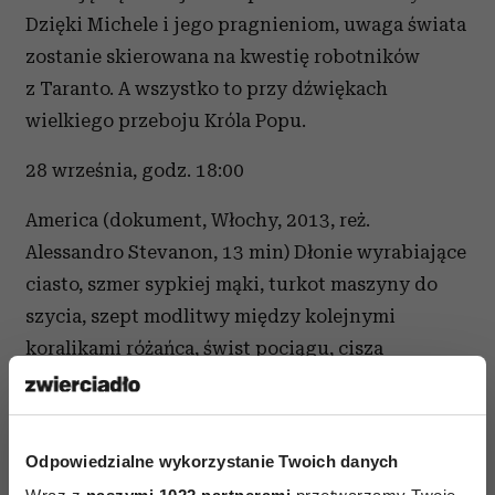
Dzięki Michele i jego pragnieniom, uwaga świata
zostanie skierowana na kwestię robotników
z Taranto. A wszystko to przy dźwiękach
wielkiego przeboju Króla Popu.
28 września, godz. 18:00
America (dokument, Włochy, 2013, reż.
Alessandro Stevanon, 13 min) Dłonie wyrabiające
ciasto, szmer sypkiej mąki, turkot maszyny do
szycia, szept modlitwy między kolejnymi
koralikami różańca, świst pociągu, cisza
identycznych dni, dziedziniec, którego już nie
ma i życie, które jest poezją. Głos, nostalgiczny
i przejmujący jak wspomnienia, który to życie
Odpowiedzialne wykorzystanie Twoich danych
opowiada.