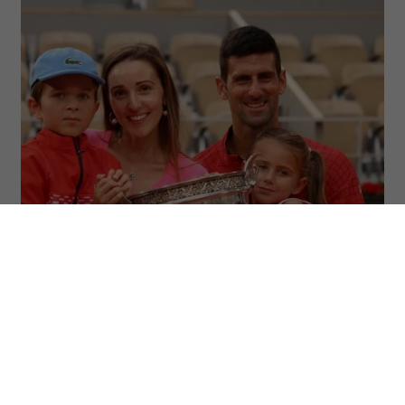
Novak Djoković z żoną Jeleną i dziećmi, Stefanem i Tarą.
(Fot. Clive Brunskill/Getty Images)