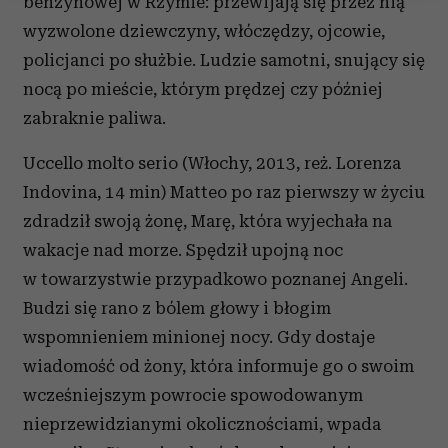
benzynowej w Rzymie: przewijają się przez nią
Wykorzystujemy pliki cookie do spersonalizowania treści
wyzwolone dziewczyny, włóczędzy, ojcowie,
i reklam, aby oferować funkcje społecznościowe i
policjanci po służbie. Ludzie samotni, snujący się
analizować ruch w naszej witrynie. Informacje o tym, jak
nocą po mieście, którym prędzej czy później
korzystasz z naszej witryny, udostępniamy partnerom
społecznościowym, reklamowym i analitycznym.
zabraknie paliwa.
Partnerzy mogą połączyć te informacje z innymi danymi
otrzymanymi od Ciebie lub uzyskanymi podczas
Uccello molto serio (Włochy, 2013, reż. Lorenza
korzystania z ich usług.
Indovina, 14 min) Matteo po raz pierwszy w życiu
zdradził swoją żonę, Marę, która wyjechała na
wakacje nad morze. Spędził upojną noc
w towarzystwie przypadkowo poznanej Angeli.
Budzi się rano z bólem głowy i błogim
wspomnieniem minionej nocy. Gdy dostaje
wiadomość od żony, która informuje go o swoim
wcześniejszym powrocie spowodowanym
nieprzewidzianymi okolicznościami, wpada