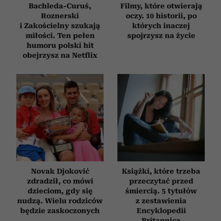
Bachleda-Curuś,
Filmy, które otwierają
Roznerski
oczy. 10 historii, po
i Zakościelny szukają
których inaczej
miłości. Ten pełen
spojrzysz na życie
humoru polski hit
obejrzysz na Netflix
Novak Djoković
Książki, które trzeba
zdradził, co mówi
przeczytać przed
dzieciom, gdy się
śmiercią. 5 tytułów
nudzą. Wielu rodziców
z zestawienia
będzie zaskoczonych
Encyklopedii
Britannica