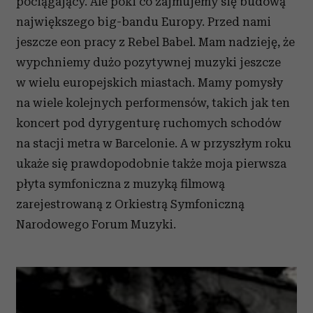
pociągający. Ale póki co zajmujemy się budową
Partnerzy mogą połączyć te informacje z innymi danymi
największego big-bandu Europy. Przed nami
otrzymanymi od Ciebie lub uzyskanymi podczas
korzystania z ich usług.
jeszcze eon pracy z Rebel Babel. Mam nadzieję, że
wypchniemy dużo pozytywnej muzyki jeszcze
w wielu europejskich miastach. Mamy pomysły
na wiele kolejnych performensów, takich jak ten
koncert pod dyrygenturę ruchomych schodów
na stacji metra w Barcelonie. A w przyszłym roku
ukaże się prawdopodobnie także moja pierwsza
płyta symfoniczna z muzyką filmową
zarejestrowaną z Orkiestrą Symfoniczną
Narodowego Forum Muzyki.