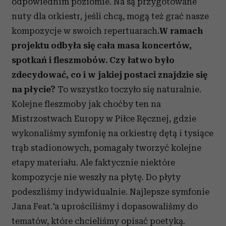
odpowiednim poziomie. Na są przygotowane
nuty dla orkiestr, jeśli chcą, mogą też grać nasze
kompozycje w swoich repertuarach.
W ramach
projektu odbyła się cała masa koncertów,
spotkań i fleszmobów.
Czy łatwo było
zdecydować, co i w jakiej postaci znajdzie się
na płycie?
To wszystko toczyło się naturalnie.
Kolejne fleszmoby jak choćby ten na
Mistrzostwach Europy w Piłce Ręcznej, gdzie
wykonaliśmy symfonię na orkiestrę dętą i tysiące
trąb stadionowych, pomagały tworzyć kolejne
etapy materiału. Ale faktycznie niektóre
kompozycje nie weszły na płytę. Do płyty
podeszliśmy indywidualnie. Najlepsze symfonie
Jana Feat.'a uprościliśmy i dopasowaliśmy do
tematów, które chcieliśmy opisać poetyką.