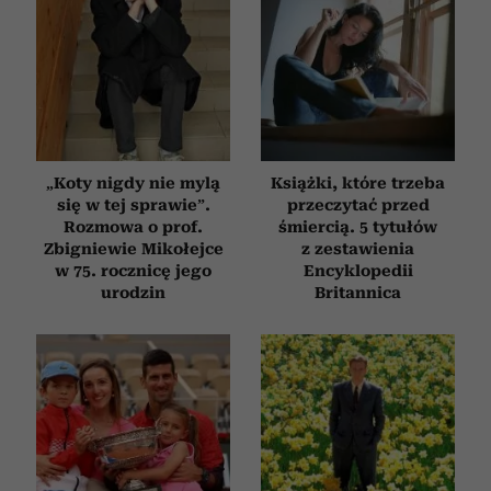
społecznościowym, reklamowym i analitycznym.
Partnerzy mogą połączyć te informacje z innymi danymi
otrzymanymi od Ciebie lub uzyskanymi podczas
korzystania z ich usług.
„Koty nigdy nie mylą
Książki, które trzeba
się w tej sprawie”.
przeczytać przed
Rozmowa o prof.
śmiercią. 5 tytułów
Zbigniewie Mikołejce
z zestawienia
w 75. rocznicę jego
Encyklopedii
urodzin
Britannica