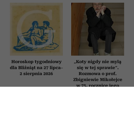
Horoskop tygodniowy
„Koty nigdy nie mylą
dla Bliźniąt na 27 lipca–
się w tej sprawie”.
2 sierpnia 2026
Rozmowa o prof.
Zbigniewie Mikołejce
w 75. rocznicę jego
urodzin
PSYCHOLOGIA
Nie zmieniasz zdjęcia profilowego od