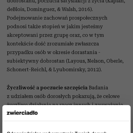
dobrostanu, poczucia satysfakcji z życia (Kaplan,
deBlois, Dominguez, & Walsh, 2016).
Podejmowanie zachowań prospołecznych
podnosi także stopień w jakim jesteśmy
akceptowani przez grupę oraz, co w tym
kontekście dość zrozumiałe zwłaszcza
przypadku osób w okresie dorastania -
subiektywny dobrostan (Layous, Nelson, Oberle,
Schonert-Reichl, & Lyubomirsky, 2012).
Życzliwość a poczucie szczęścia
Badania
z udziałem osób dorosłych pokazują, że celowe
życzliwe działanie na rzecz innych i zauważanie
życzliwości w zachowaniach innych osób ma
pozytywny wpływ na poziom zdrowia
psychicznego, włączając w to zmniejszenie