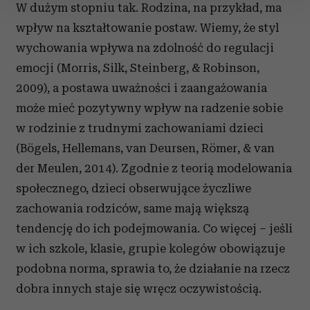
zmienić lub wycofać swoją zgodę w dowolnej chwili.
W dużym stopniu tak. Rodzina, na przykład, ma
wpływ na kształtowanie postaw. Wiemy, że styl
Wykorzystujemy pliki cookie do spersonalizowania treści
wychowania wpływa na zdolność do regulacji
i reklam, aby oferować funkcje społecznościowe i
analizować ruch w naszej witrynie. Informacje o tym, jak
emocji (Morris, Silk, Steinberg, & Robinson,
korzystasz z naszej witryny, udostępniamy partnerom
2009), a postawa uważności i zaangażowania
społecznościowym, reklamowym i analitycznym.
może mieć pozytywny wpływ na radzenie sobie
Partnerzy mogą połączyć te informacje z innymi danymi
w rodzinie z trudnymi zachowaniami dzieci
otrzymanymi od Ciebie lub uzyskanymi podczas
(Bögels, Hellemans, van Deursen, Römer, & van
korzystania z ich usług.
der Meulen, 2014). Zgodnie z teorią modelowania
społecznego, dzieci obserwujące życzliwe
zachowania rodziców, same mają większą
tendencję do ich podejmowania. Co więcej – jeśli
w ich szkole, klasie, grupie kolegów obowiązuje
podobna norma, sprawia to, że działanie na rzecz
dobra innych staje się wręcz oczywistością.