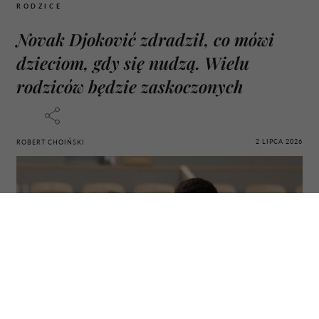
RODZICE
Novak Djoković zdradził, co mówi
dzieciom, gdy się nudzą. Wielu
rodziców będzie zaskoczonych
2 LIPCA 2026
ROBERT CHOIŃSKI