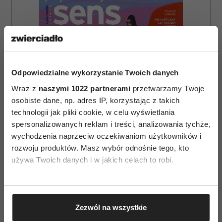
Odpowiedzialne wykorzystanie Twoich danych
Wraz z
naszymi 1022 partnerami
przetwarzamy Twoje
osobiste dane, np. adres IP, korzystając z takich
technologii jak pliki cookie, w celu wyświetlania
spersonalizowanych reklam i treści, analizowania tychże,
wychodzenia naprzeciw oczekiwaniom użytkowników i
rozwoju produktów. Masz wybór odnośnie tego, kto
używa Twoich danych i w jakich celach to robi.
ZAMÓW
Jeśli wyrazisz na to zgodę, chcielibyśmy również:
Gromadzić dane dotyczące Twojej lokalizacji
WYDANIE DRUKOWANE
Zezwól na wszystkie
geograficznej z dokładnością nawet do kilku metrów
Identyfikować Twoje urządzenie, aktywnie