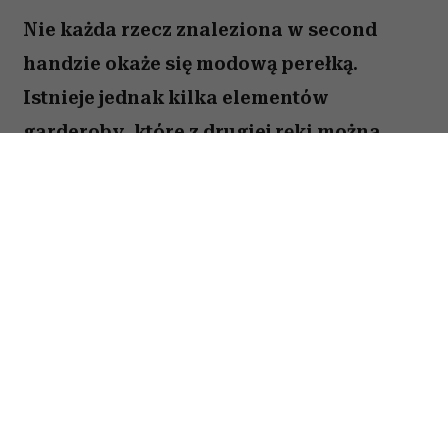
Nie każda rzecz znaleziona w second
handzie okaże się modową perełką.
Istnieje jednak kilka elementów
garderoby, które z drugiej ręki można
kupić taniej, w lepszej jakości i z
charakterem trudnym do znalezienia w
popularnych sieciówkach.
Spis treści:
Skórzana kurtka z drugiej ręki wygląda
lepiej niż nowa
Klasyczne jeansy vintage warto kupować
w second handzie