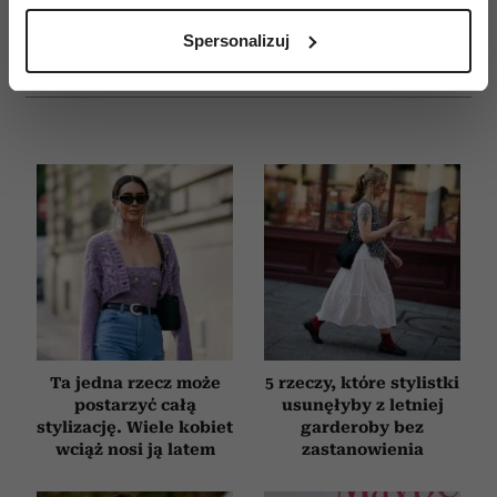
E-WYDANIE
analizując charakteryzującego je zbiory danych
Spersonalizuj
(fingerprinting, czyli wirtualny odcisk palca)
Dowiedz się więcej odnośnie tego, jak Twoje osobiste
dane są przetwarzane oraz ustaw własne preferencje w
sekcji szczegółów
. W Deklaracji plików cookie możesz
zmienić lub wycofać swoją zgodę w dowolnej chwili.
Wykorzystujemy pliki cookie do spersonalizowania treści
i reklam, aby oferować funkcje społecznościowe i
analizować ruch w naszej witrynie. Informacje o tym, jak
korzystasz z naszej witryny, udostępniamy partnerom
społecznościowym, reklamowym i analitycznym.
Partnerzy mogą połączyć te informacje z innymi danymi
otrzymanymi od Ciebie lub uzyskanymi podczas
Ta jedna rzecz może
5 rzeczy, które stylistki
korzystania z ich usług.
postarzyć całą
usunęłyby z letniej
stylizację. Wiele kobiet
garderoby bez
wciąż nosi ją latem
zastanowienia