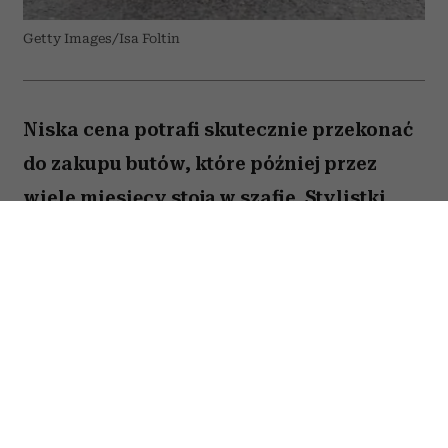
Getty Images/Isa Foltin
Niska cena potrafi skutecznie przekonać
do zakupu butów, które później przez
wiele miesięcy stoją w szafie. Stylistki
przed podejściem do kasy zadają sobie
kilka prostych pytań. W przypadku tych
trzech modeli odpowiedź zazwyczaj
brzmi: nie warto.
Spis treści: