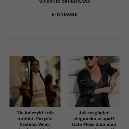
Wykorzystujemy pliki cookie do spersonalizowania treści
WYDANIE DRUKOWANE
i reklam, aby oferować funkcje społecznościowe i
E-WYDANIE
analizować ruch w naszej witrynie. Informacje o tym, jak
korzystasz z naszej witryny, udostępniamy partnerom
społecznościowym, reklamowym i analitycznym.
Partnerzy mogą połączyć te informacje z innymi danymi
otrzymanymi od Ciebie lub uzyskanymi podczas
korzystania z ich usług.
Nie kolczyki i nie
Jak wyglądać
torebki. Paryski
elegancko w upał?
Fashion Week
Kate Moss dała nam