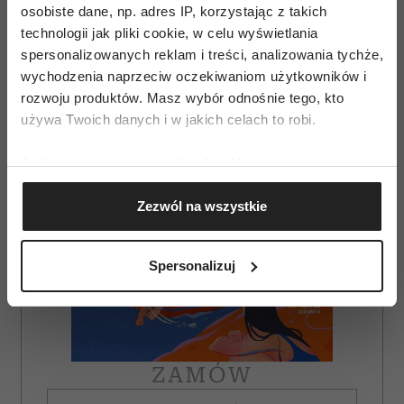
osobiste dane, np. adres IP, korzystając z takich
AUTOPROMOCJA
technologii jak pliki cookie, w celu wyświetlania
spersonalizowanych reklam i treści, analizowania tychże,
wychodzenia naprzeciw oczekiwaniom użytkowników i
rozwoju produktów. Masz wybór odnośnie tego, kto
używa Twoich danych i w jakich celach to robi.
Jeśli wyrazisz na to zgodę, chcielibyśmy również:
Gromadzić dane dotyczące Twojej lokalizacji
Zezwól na wszystkie
geograficznej z dokładnością nawet do kilku metrów
Identyfikować Twoje urządzenie, aktywnie
analizując charakteryzującego je zbiory danych
Spersonalizuj
(fingerprinting, czyli wirtualny odcisk palca)
Dowiedz się więcej odnośnie tego, jak Twoje osobiste
dane są przetwarzane oraz ustaw własne preferencje w
sekcji szczegółów
. W Deklaracji plików cookie możesz
zmienić lub wycofać swoją zgodę w dowolnej chwili.
ZAMÓW