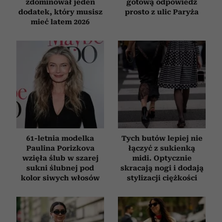
zdominował jeden
gotową odpowiedź
dodatek, który musisz
prosto z ulic Paryża
mieć latem 2026
61-letnia modelka
Tych butów lepiej nie
Paulina Porizkova
łączyć z sukienką
wzięła ślub w szarej
midi. Optycznie
sukni ślubnej pod
skracają nogi i dodają
kolor siwych włosów
stylizacji ciężkości