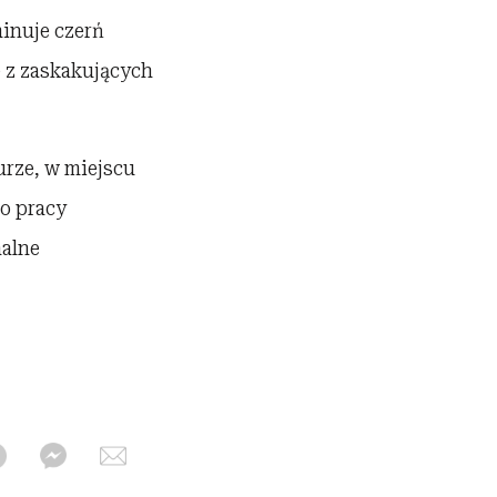
minuje czerń
re z zaskakujących
urze, w miejscu
do pracy
nalne