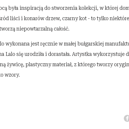
cą była inspiracją do stworzenia kolekcji, w której do
śród liści i konarów drzew, czarny kot - to tylko niektó
tworzą niepowtarzalną całość.
lo wykonana jest ręcznie w małej bułgarskiej manufakt
na Lalo się urodziła i dorastała. Artystka wykorzystuje 
ną żywicę, plastyczny materiał, z którego tworzy orygi
ko wzory.