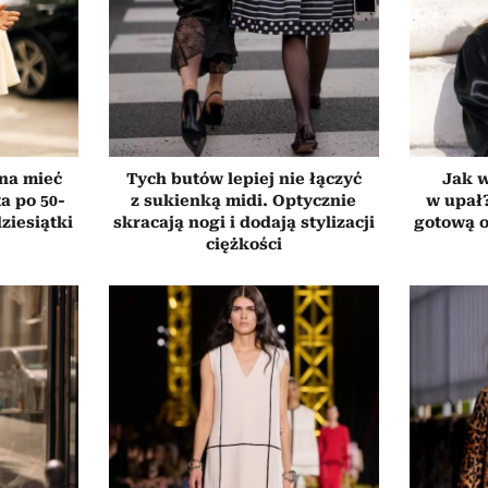
nna mieć
Tych butów lepiej nie łączyć
Jak 
a po 50-
z sukienką midi. Optycznie
w upał
dziesiątki
skracają nogi i dodają stylizacji
gotową o
ciężkości