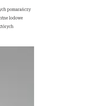
stych pomarańczy
entne lodowe
których