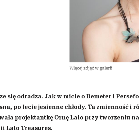
nice
edź
 5,
Wiemy, gdzie go kupić
zaskakujący faworyt
Miller s. 5, odc. 6]
sezon jesień–zima 2
Więcej zdjęć w galerii
e się odradza. Jak w micie o Demeter i Persefo
na, po lecie jesienne chłody. Ta zmienność i 
wała projektantkę Ornę Lalo przy tworzeniu n
rii Lalo Treasures.