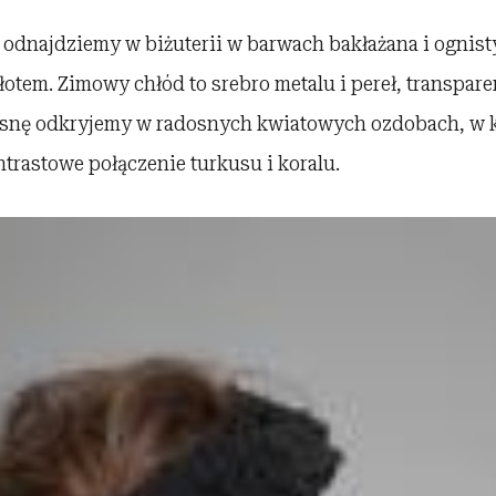
e odnajdziemy w biżuterii w barwach bakłażana i ogni
łotem. Zimowy chłód to srebro metalu i pereł, transpar
iosnę odkryjemy w radosnych kwiatowych ozdobach, w 
trastowe połączenie turkusu i koralu.