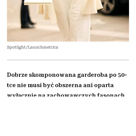
Spotlight/Launchmetrics
Dobrze skomponowana garderoba po 50-
tce nie musi być obszerna ani oparta
wyłącznie na zachowawczych fasonach.
Wystarczy kilka odpowiednio dobranych
elementów, aby codzienne stylizacje
wyglądały nowocześnie, elegancko i