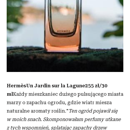
HermèsUn Jardin sur la Lagune255 zł/30
ml
Każdy mieszkaniec dużego pulsującego miasta
marzy o zapachu ogrodu, gdzie wiatr miesza
naturalne aromaty roślin."
Ten ogród pojawił się
w moich snach. Skomponowałam perfumy utkane
z tych wspomnień, splatając zapachy drzew