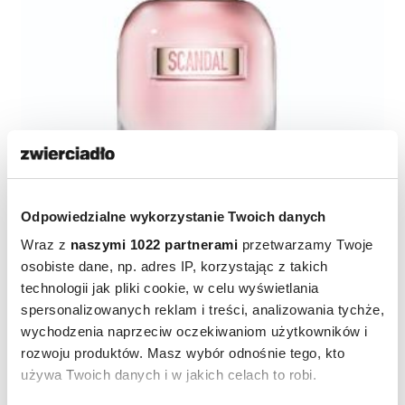
Odpowiedzialne wykorzystanie Twoich danych
Wraz z
naszymi 1022 partnerami
przetwarzamy Twoje
osobiste dane, np. adres IP, korzystając z takich
technologii jak pliki cookie, w celu wyświetlania
spersonalizowanych reklam i treści, analizowania tychże,
Jean Paul Gaultier,Scandal A Paris
230 zł/30
wychodzenia naprzeciw oczekiwaniom użytkowników i
rozwoju produktów. Masz wybór odnośnie tego, kto
ml
To zapach, który zaskakuje obfitością miodu,
używa Twoich danych i w jakich celach to robi.
soczystością gruszki i wibrującym jaśminem.