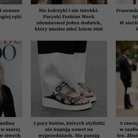
ki zawsze
Nie kolczyki i nie torebki.
Francuzk
giej ręki
Paryski Fashion Week
ty
zdominował jeden dodatek,
W sieci
który musisz mieć latem 2026
aulina
3 pary butów, których stylistki
5 rzecz
 w szarej
nie kupują nawet na
w szafi
or siwych
wyprzedażach. Nie pasują
tce. Zbud