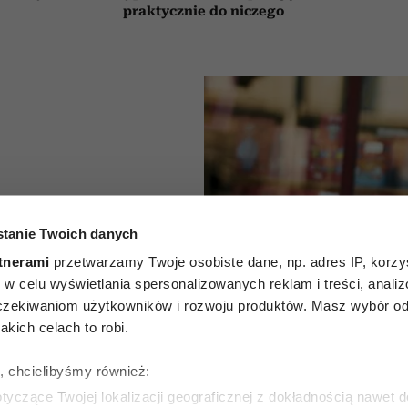
praktycznie do niczego
tanie Twoich danych
 stylistki
tnerami
przetwarzamy Twoje osobiste dane, np. adres IP, korzys
letniej
ie, w celu wyświetlania spersonalizowanych reklam i treści, anali
zekiwaniom użytkowników i rozwoju produktów. Masz wybór odn
 bez
kich celach to robi.
ienia
ę, chcielibyśmy również:
yczące Twojej lokalizacji geograficznej z dokładnością nawet d