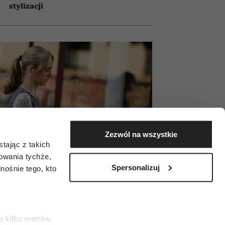
stylizacji
Zezwól na wszystkie
tając z takich
zowania tychże,
Spersonalizuj
ośnie tego, kto
o kilku metrów