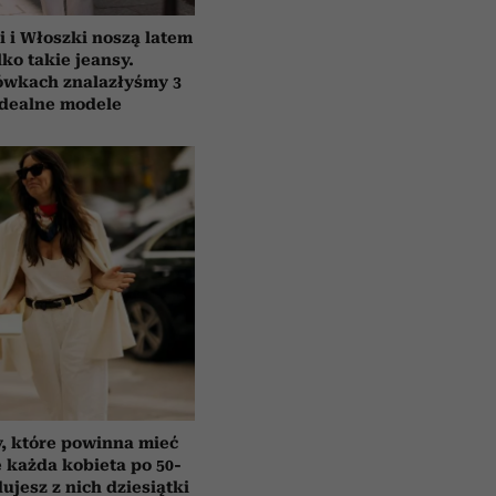
i i Włoszki noszą latem
lko takie jeansy.
ówkach znalazłyśmy 3
idealne modele
y, które powinna mieć
e każda kobieta po 50-
ujesz z nich dziesiątki