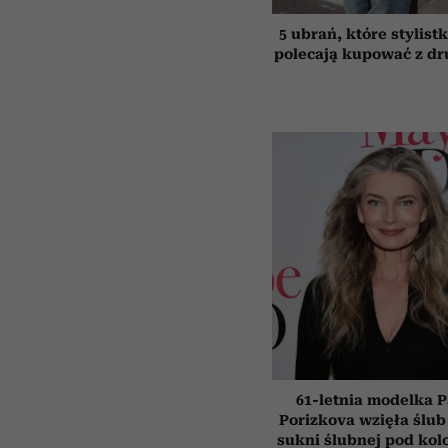
5 ubrań, które stylist
polecają kupować z dru
61-letnia modelka P
Porizkova wzięła ślub
sukni ślubnej pod kol