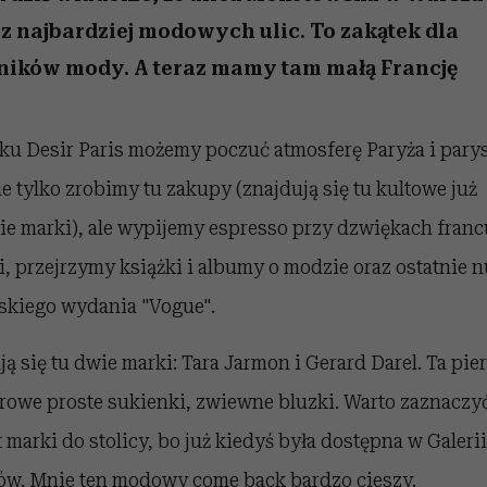
nice
edź
 5,
Wiemy, gdzie go kupić
zaskakujący faworyt
Miller s. 5, odc. 6]
sezon jesień–zima 2
 z najbardziej modowych ulic. To zakątek dla
ników mody. A teraz mamy tam małą Francję
ku Desir Paris możemy poczuć atmosferę Paryża i pary
ie tylko zrobimy tu zakupy (znajdują się tu kultowe już
ie marki), ale wypijemy espresso przy dzwiękach franc
, przejrzymy książki i albumy o modzie oraz ostatnie 
skiego wydania "Vogue".
ją się tu dwie marki: Tara Jarmon i Gerard Darel. Ta pi
orowe proste sukienki, zwiewne bluzki. Warto zaznaczyć
 marki do stolicy, bo już kiedyś była dostępna w Galerii
w. Mnie ten modowy come back bardzo cieszy.