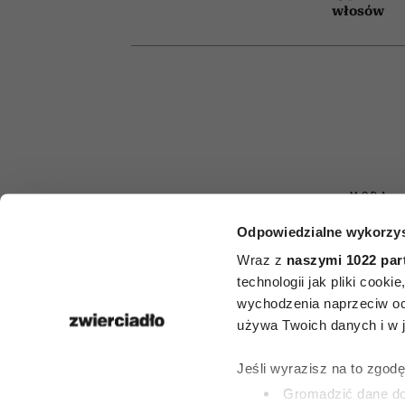
włosów
MODA
Odpowiedzialne wykorzys
5 rzeczy, które
Wraz z
naszymi 1022 par
usunęłyby z 
technologii jak pliki cook
wychodzenia naprzeciw oc
garderoby
używa Twoich danych i w ja
zastanow
Jeśli wyrazisz na to zgod
Gromadzić dane dot