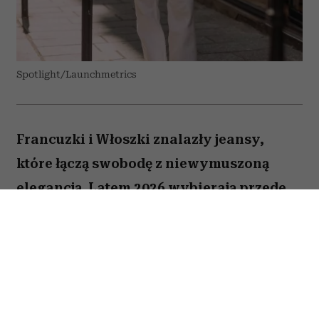
Spotlight/Launchmetrics
Francuzki i Włoszki znalazły jeansy,
które łączą swobodę z niewymuszoną
elegancją. Latem 2026 wybierają przede
wszystkim białe modele z szerokimi
nogawkami i mocno podkreśloną talią.
Podobne fasony znalazłyśmy także w
popularnych sieciówkach.