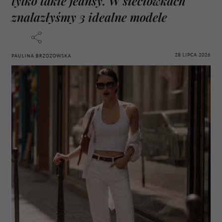
tylko takie jeansy. W sieciówkach
znalazłyśmy 3 idealne modele
28 LIPCA 2026
PAULINA BRZOZOWSKA