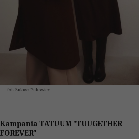
fot. Łukasz Pukowiec
Kampania TATUUM "TUUGETHER
FOREVER"