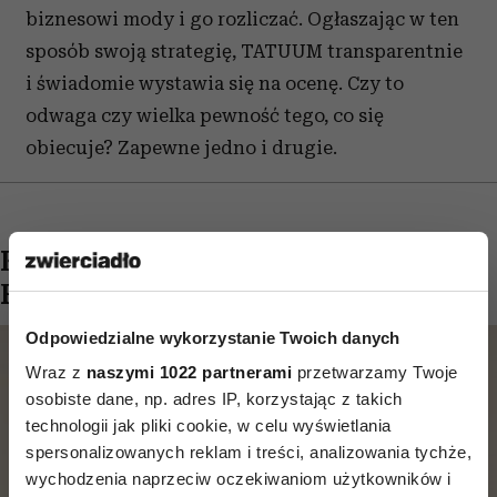
biznesowi mody i go rozliczać. Ogłaszając w ten
sposób swoją strategię, TATUUM transparentnie
i świadomie wystawia się na ocenę. Czy to
odwaga czy wielka pewność tego, co się
obiecuje? Zapewne jedno i drugie.
Kampania TATUUM "TUUGETHER
FOREVER"
Odpowiedzialne wykorzystanie Twoich danych
Wraz z
naszymi 1022 partnerami
przetwarzamy Twoje
osobiste dane, np. adres IP, korzystając z takich
technologii jak pliki cookie, w celu wyświetlania
spersonalizowanych reklam i treści, analizowania tychże,
wychodzenia naprzeciw oczekiwaniom użytkowników i