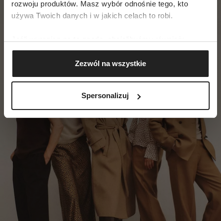
rozwoju produktów. Masz wybór odnośnie tego, kto
używa Twoich danych i w jakich celach to robi.
Jeśli wyrazisz na to zgodę, chcielibyśmy również:
Gromadzić dane dotyczące Twojej lokalizacji
Zezwól na wszystkie
geograficznej z dokładnością nawet do kilku metrów
Identyfikować Twoje urządzenie, aktywnie
analizując charakteryzującego je zbiory danych
Spersonalizuj
(fingerprinting, czyli wirtualny odcisk palca)
Dowiedz się więcej odnośnie tego, jak Twoje osobiste
dane są przetwarzane oraz ustaw własne preferencje w
sekcji szczegółów
. W Deklaracji plików cookie możesz
zmienić lub wycofać swoją zgodę w dowolnej chwili.
Wykorzystujemy pliki cookie do spersonalizowania treści
i reklam, aby oferować funkcje społecznościowe i
analizować ruch w naszej witrynie. Informacje o tym, jak
korzystasz z naszej witryny, udostępniamy partnerom
społecznościowym, reklamowym i analitycznym.