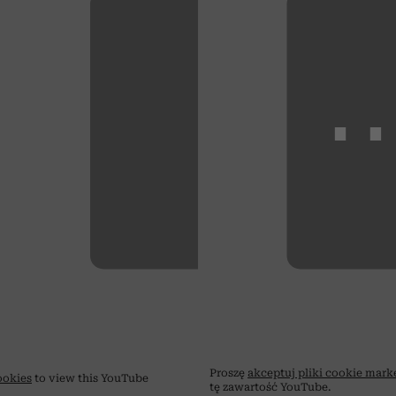
⋯
Proszę
akceptuj pliki cookie mar
ookies
to view this YouTube
tę zawartość YouTube.