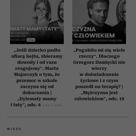
„Jeśli dziecko padło
„Pogubiło mi się wiele
ofiarą hejtu, zbieramy
rzeczy“. Dlaczego
dowody i od razu
Grzegorz Damięcki nie
reagujemy”. Marta
wierzy
Majorczyk o tym, że
w doświadczenie
przemoc w szkole
życiowe i z czym
zaczyna się od
poszedł na terapię? |
dokuczania |
„Mężczyzna jest
„Dylematy mamy
człowiekiem”, odc. 19
i taty”, odc. 6
WIDEO