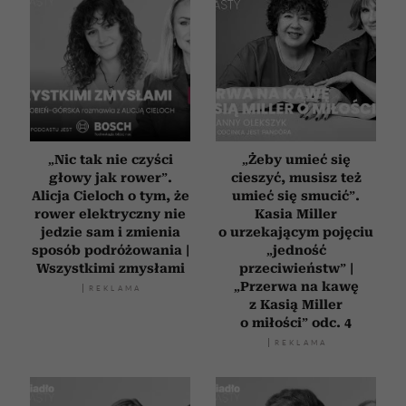
korzystania z ich usług.
„Nic tak nie czyści
„Żeby umieć się
głowy jak rower”.
cieszyć, musisz też
Alicja Cieloch o tym, że
umieć się smucić”.
rower elektryczny nie
Kasia Miller
jedzie sam i zmienia
o urzekającym pojęciu
sposób podróżowania |
„jedność
Wszystkimi zmysłami
przeciwieństw” |
„Przerwa na kawę
z Kasią Miller
o miłości” odc. 4