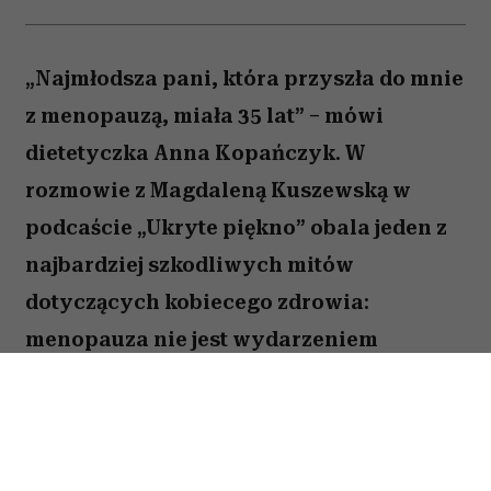
„Najmłodsza pani, która przyszła do mnie
z menopauzą, miała 35 lat” – mówi
dietetyczka Anna Kopańczyk. W
rozmowie z Magdaleną Kuszewską w
podcaście „Ukryte piękno” obala jeden z
najbardziej szkodliwych mitów
dotyczących kobiecego zdrowia:
menopauza nie jest wydarzeniem
zarezerwowanym dla późnej dojrzałości.