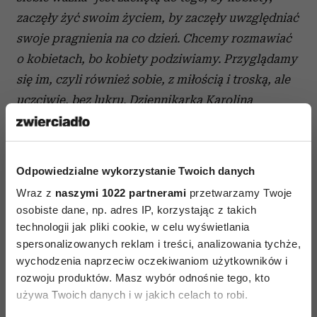
zaczęły żyć swoim życiem, by zaczęły uwzględniać
swoje pragnienia na co dzień.
Chcemy rozmawiać
o kobietach, bo kobiety podziwiamy. Przyglądamy
się im, czyli również sobie, z miłością i troską, ale
uczciwie, bez lukru.
Dziennikarka Karolina
Morelowska-
Siluk
w rozmowie z psycholożką,
psychoterapeutką i socjolożką dr Joanną
Heidtman
.
Odpowiedzialne wykorzystanie Twoich danych
Wraz z
naszymi 1022 partnerami
przetwarzamy Twoje
osobiste dane, np. adres IP, korzystając z takich
technologii jak pliki cookie, w celu wyświetlania
spersonalizowanych reklam i treści, analizowania tychże,
wychodzenia naprzeciw oczekiwaniom użytkowników i
rozwoju produktów. Masz wybór odnośnie tego, kto
używa Twoich danych i w jakich celach to robi.