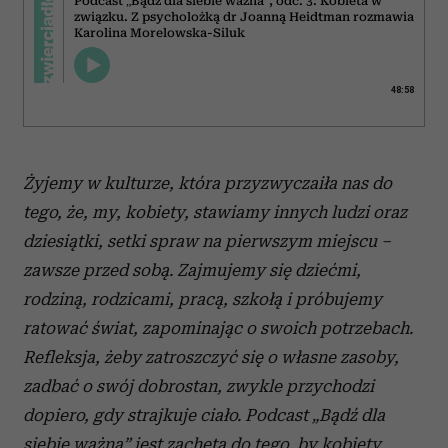
Podcast „Bądź dla siebie ważna”, odc. 3: Kobieta w
związku. Z psycholożką dr Joanną Heidtman rozmawia
Karolina Morelowska-Siluk
48:58
Żyjemy w kulturze, która przyzwyczaiła nas do
tego, że, my, kobiety, stawiamy innych ludzi oraz
dziesiątki, setki spraw na pierwszym miejscu –
zawsze przed sobą. Zajmujemy się dziećmi,
rodziną, rodzicami, pracą, szkołą i próbujemy
ratować świat, zapominając o swoich potrzebach.
Refleksja, żeby zatroszczyć się o własne zasoby,
zadbać o swój dobrostan, zwykle przychodzi
dopiero, gdy strajkuje ciało.
Podcast „Bądź dla
siebie ważna” jest zachętą do tego, by kobiety,