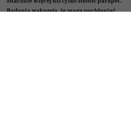
znacznie więcej niż tylko zdobić parapet.
Badania wskazują, że mogą pochłaniać
część zanieczyszczeń i tworzyć
przyjemniejszy mikroklimat w domu.
Sprawdź, które gatunki warto wybrać.
Spis treści:
1. Skrzydłokwiat
2. Sansewieria
3. Zielistka
4. Epipremnum złociste
5. Dracena obrzeżona
Czy rośliny naprawdę oczyszczają
powietrze?