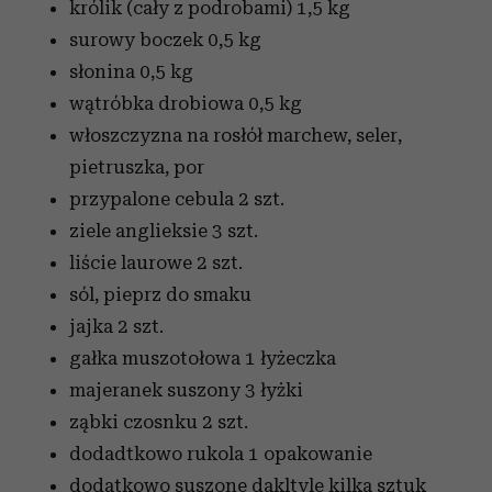
królik (cały z podrobami)
1,5 kg
surowy boczek
0,5 kg
słonina
0,5 kg
wątróbka drobiowa
0,5 kg
włoszczyzna na rosłół
marchew, seler,
pietruszka, por
przypalone cebula
2 szt.
ziele anglieksie
3 szt.
liście laurowe
2 szt.
sól, pieprz
do smaku
jajka
2 szt.
gałka muszotołowa
1 łyżeczka
majeranek suszony
3 łyżki
ząbki czosnku
2 szt.
dodadtkowo rukola
1 opakowanie
dodatkowo suszone dakltyle
kilka sztuk