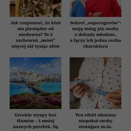
Jak rozpoznać, że ktoś
Sekret „superagerów”:
ma pieniądze od
mają mózg jak osoby
niedawna? Te 6
o dekady młodsze,
zachowań „mówi”
a łączy ich jedna cecha
więcej niż tysiąc słów
charakteru
Greckie wyspy bez
Ten efekt uboczny
tłumów – 5 mniej
niepokoi osoby
znanych perełek. Są
stosujące m.in.