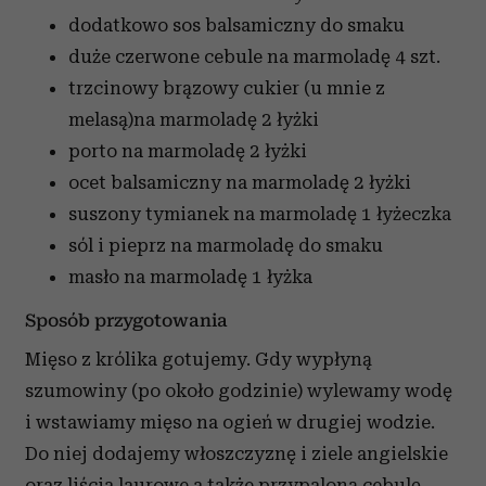
dodatkowo sos balsamiczny
do smaku
duże czerwone cebule na marmoladę
4 szt.
trzcinowy brązowy cukier (u mnie z
melasą)na marmoladę
2 łyżki
porto na marmoladę
2 łyżki
ocet balsamiczny na marmoladę
2 łyżki
suszony tymianek na marmoladę
1 łyżeczka
sól i pieprz na marmoladę
do smaku
masło na marmoladę
1 łyżka
Sposób przygotowania
Mięso z królika gotujemy. Gdy wypłyną
szumowiny (po około godzinie) wylewamy wodę
i wstawiamy mięso na ogień w drugiej wodzie.
Do niej dodajemy włoszczyznę i ziele angielskie
oraz liścia laurowe a także przypaloną cebulę